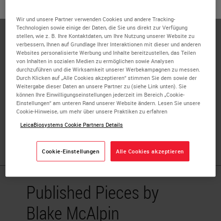
oder
Nein
JA
Blake McAlpin is a Field Application Scientist in the
Wir und unsere Partner verwenden Cookies und andere Tracking-
Boston area for ACD. He received his Ph.D. in
Technologien sowie einige der Daten, die Sie uns direkt zur Verfügung
Neuroscience from MD Anderson UTHealth Graduate
stellen, wie z. B. Ihre Kontaktdaten, um Ihre Nutzung unserer Website zu
verbessern, Ihnen auf Grundlage Ihrer Interaktionen mit dieser und anderen
School of Biomedical Sciences in 2021 where he studied
Websites personalisierte Werbung und Inhalte bereitzustellen, das Teilen
neurotoxic side effects of chemotherapy treatment with a
von Inhalten in sozialen Medien zu ermöglichen sowie Analysen
durchzuführen und die Wirksamkeit unserer Werbekampagnen zu messen.
focus on microglia-mediated mechanisms underlying
Durch Klicken auf „Alle Cookies akzeptieren“ stimmen Sie dem sowie der
cognitive dysfunction. His master’s degree from Université
Weitergabe dieser Daten an unsere Partner zu (siehe Link unten). Sie
können Ihre Einwilligungseinstellungen jederzeit im Bereich „Cookie-
Denis Diderot (Paris VII) focused on endocrine disruption
Einstellungen“ am unteren Rand unserer Website ändern. Lesen Sie unsere
by BPA with regard to the endogenous circadian clock. He
Cookie-Hinweise, um mehr über unsere Praktiken zu erfahren
received his bachelor's degree in Neuroscience from the
LeicaBiosystems Cookie Partners Details
University of Michigan.
Cookie-Einstellungen
Alle Cookies akzeptieren
Published Pieces by
Blake McAlpin