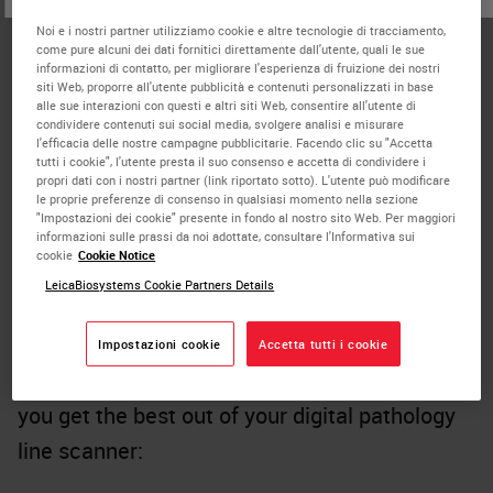
Webinar
Noi e i nostri partner utilizziamo cookie e altre tecnologie di tracciamento,
Case study
come pure alcuni dei dati fornitici direttamente dall'utente, quali le sue
informazioni di contatto, per migliorare l'esperienza di fruizione dei nostri
Risorse
siti Web, proporre all'utente pubblicità e contenuti personalizzati in base
alle sue interazioni con questi e altri siti Web, consentire all'utente di
condividere contenuti sui social media, svolgere analisi e misurare
l'efficacia delle nostre campagne pubblicitarie. Facendo clic su "Accetta
Best Practices for Better Digital Image
tutti i cookie", l'utente presta il suo consenso e accetta di condividere i
Quality
propri dati con i nostri partner (link riportato sotto). L'utente può modificare
le proprie preferenze di consenso in qualsiasi momento nella sezione
"Impostazioni dei cookie" presente in fondo al nostro sito Web. Per maggiori
informazioni sulle prassi da noi adottate, consultare l'Informativa sui
cookie
Cookie Notice
Four Tips for Digital Pathology Slide
LeicaBiosystems Cookie Partners Details
Scanning
Do you want to get better digital images from
Impostazioni cookie
Accetta tutti i cookie
your glass slides? Here are some tips to help
you get the best out of your digital pathology
line scanner: