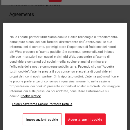
Informativa sulla privacy
Agreements
Cookie Policy
California: Do Not Sell My Data
Noi e i nostri partner utilizziamo cookie e altre tecnologie di tracciamento,
come pure alcuni dei dati fornitici direttamente dall'utente, quali le sue
Informazioni legali
informazioni di contatto, per migliorare l'esperienza di fruizione dei nostri
siti Web, proporre all'utente pubblicità e contenuti personalizzati in base
Investigator Initiated Study
alle sue interazioni con questi e altri siti Web, consentire all'utente di
condividere contenuti sui social media, svolgere analisi e misurare
l'efficacia delle nostre campagne pubblicitarie. Facendo clic su "Accetta
tutti i cookie", l'utente presta il suo consenso e accetta di condividere i
propri dati con i nostri partner (link riportato sotto). L'utente può modificare
le proprie preferenze di consenso in qualsiasi momento nella sezione
Sede centrale internazionale
"Impostazioni dei cookie" presente in fondo al nostro sito Web. Per maggiori
informazioni sulle prassi da noi adottate, consultare l'Informativa sui
cookie
Cookie Notice
Leica Biosystems Nussloch GmbH
LeicaBiosystems Cookie Partners Details
Heidelberger Strasse 17-19 69226 Nussloch
(Germania).
Impostazioni cookie
Accetta tutti i cookie
Numero di iscrizione al registro delle imprese: HRB