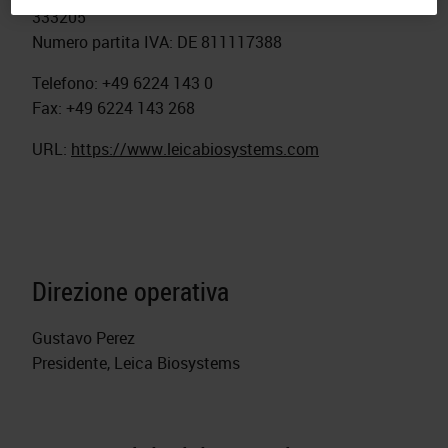
333205
Numero partita IVA: DE 811117388
Telefono: +49 6224 143 0
Fax: +49 6224 143 268
URL:
https://www.leicabiosystems.com
Direzione operativa
Gustavo Perez
Presidente, Leica Biosystems