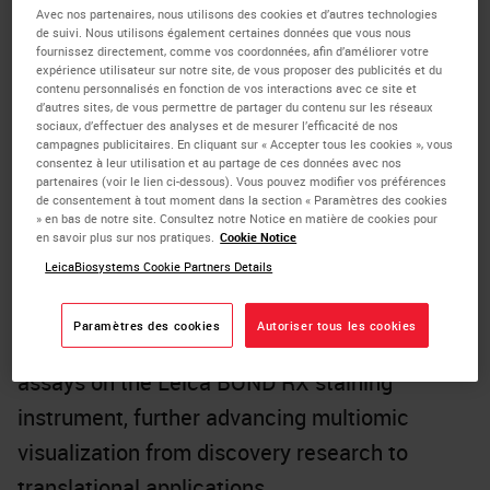
free workflows on the
BOND RX research
Avec nos partenaires, nous utilisons des cookies et d’autres technologies
de suivi. Nous utilisons également certaines données que vous nous
staining instrument
, further advancing the
fournissez directement, comme vos coordonnées, afin d’améliorer votre
expérience utilisateur sur notre site, de vous proposer des publicités et du
capabilities of spatial biology research.
contenu personnalisés en fonction de vos interactions avec ce site et
d’autres sites, de vous permettre de partager du contenu sur les réseaux
sociaux, d’effectuer des analyses et de mesurer l’efficacité de nos
The RNAscope™ Multiomic LS Assay enables
campagnes publicitaires. En cliquant sur « Accepter tous les cookies », vous
consentez à leur utilisation et au partage de ces données avec nos
simultaneous fluorescent detection of up to
partenaires (voir le lien ci-dessous). Vous pouvez modifier vos préférences
de consentement à tout moment dans la section « Paramètres des cookies
six RNA and/or protein biomarkers on the
» en bas de notre site. Consultez notre Notice en matière de cookies pour
same slide, preserving RNA and protein
en savoir plus sur nos pratiques.
Cookie Notice
LeicaBiosystems Cookie Partners Details
integrity while maintaining tissue morphology.
Additionally, ACD introduces a protease-free
Paramètres des cookies
Autoriser tous les cookies
workflow for RNAscope™ 2.5 single-plex
assays on the Leica BOND RX staining
instrument, further advancing multiomic
visualization from discovery research to
translational applications.