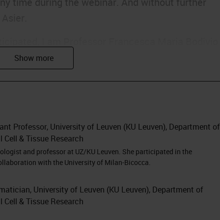
 any time during the webinar. And without further
 Asier.
nticipated, I am Professor Francesca Maria Bodivio
issected Through MILAN
searcher from the University of Leuven.
mple of our research in the melanoma field using o
tant Professor, University of Leuven (KU Leuven), Department of
l Cell & Tissue Research
first introduce you to the field of tissue
ologist and professor at UZ/KU Leuven. She participated in the
ion about the single-cell analysis in science. Then
laboration with the University of Milan-Bicocca.
ng us to the next generation pathology. And we wan
otential challenges when selecting a multiplexing
matician, University of Leuven (KU Leuven), Department of
l Cell & Tissue Research
ly, we are going to talk about our last paper, wher