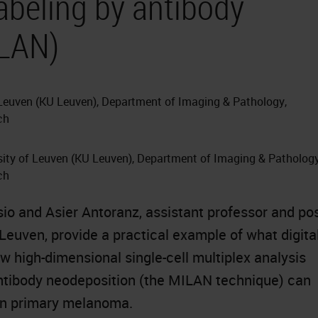
labeling by antibody
ILAN)
f Leuven (KU Leuven), Department of Imaging & Pathology,
ch
sity of Leuven (KU Leuven), Department of Imaging & Pathology
ch
sio and Asier Antoranz, assistant professor and po
 Leuven, provide a practical example of what digita
ow high-dimensional single-cell multiplex analysis
 antibody neodeposition (the MILAN technique) can
in primary melanoma.