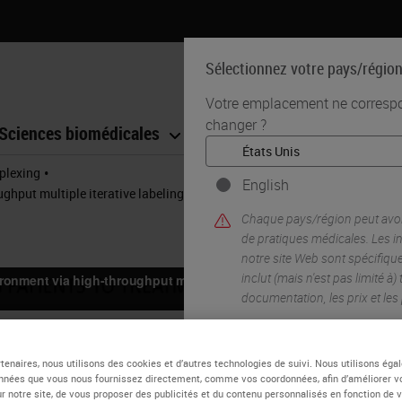
Sélectionnez votre pays/régio
Votre emplacement ne correspon
changer ?
Sciences biomédicales
Formation
Assistance
•
plexing
English
ghput multiple iterative labeling by antibody neodeposition (MILAN)
Chaque pays/région peut avoi
de pratiques médicales. Les 
notre site Web sont spécifiqu
inclut (mais n'est pas limité à)
documentation, les prix et le
tenaires, nous utilisons des cookies et d’autres technologies de suivi. Nous utilisons ég
nnées que vous nous fournissez directement, comme vos coordonnées, afin d’améliorer v
sur notre site, de vous proposer des publicités et du contenu personnalisés en fonction de 