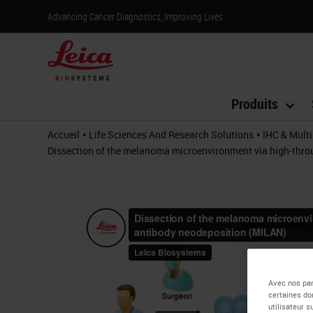
Advancing Cancer Diagnostics, Improving Lives
Produits
•
•
Accueil
Life Sciences And Research Solutions
IHC & Multi
Dissection of the melanoma microenvironment via high-throu
Avec nos par
certaines do
utilisateur 