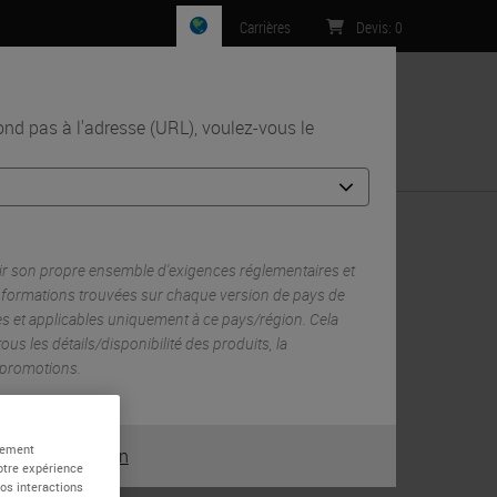
Carrières
Devis
:
0
n
d pas à l'adresse (URL), voulez-vous le
Contact
r son propre ensemble d'exigences réglementaires et
informations trouvées sur chaque version de pays de
es et applicables uniquement à ce pays/région. Cela
RELATED PRODUCTS
 tous les détails/disponibilité des produits, la
s promotions.
BOND RX Fully Automated Research
Stainer
m
BOND RX
alement
ou
Non
OUI
RELATED TAGS AND TOPICS
otre expérience
vos interactions