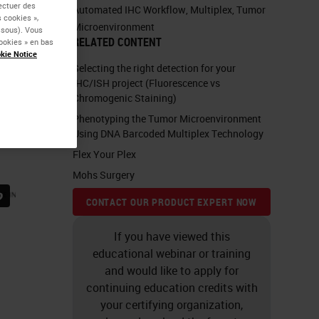
fectuer des
Automated IHC Workflow
,
Multiplex
,
Tumor
 cookies »,
Microenvironment
essous). Vous
RELATED CONTENT
ookies » en bas
kie Notice
Selecting the right detection for your
IHC/ISH project (Fluorescence vs
Chromogenic Staining)
Phenotyping the Tumor Microenvironment
Using DNA Barcoded Multiplex Technology
Flex Your Plex
Mohs Surgery
CONTACT OUR PRODUCT EXPERT NOW
If you have viewed this
educational webinar or training
and would like to apply for
continuing education credits with
your certifying organization,