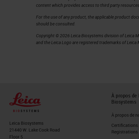
content which provides access to third party resources
The tissue gets destroyed and the cel
For the use of any product, the applicable product do
change their cell state. In recent ye
should be consulted.
achieve the goal of preserving the ti
Copyright © 2026 Leica Biosystems division of Leica Mic
study the cytometry of the tissue, that
and the Leica Logo are registered trademarks of Leic
the sociology of the tissue that it's 
assumptions between cell interactions
tissue, it means to set the basis for
Pathology (R)evolution
À propos de 
Pathologists’ position that in betwee
Biosystems
disease. And medicine is now trying 
À propos de n
pathology ready for this? Pathology h
Leica Biosystems
Certifications
21440 W. Lake Cook Road
It's an old discipline that originally
Registrations
Floor 5