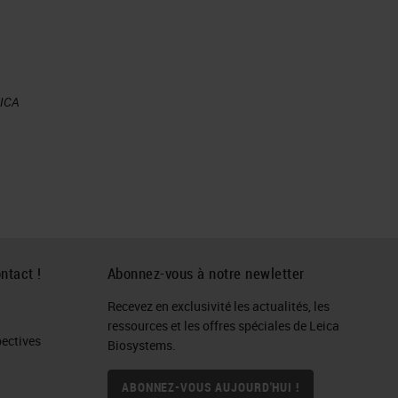
ly
EICA
o
ntact !
Abonnez-vous à notre newletter
Recevez en exclusivité les actualités, les
ressources et les offres spéciales de Leica
ctives​
Biosystems.
ABONNEZ-VOUS AUJOURD'HUI !