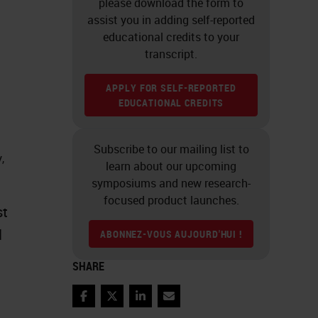
please download the form to
assist you in adding self-reported
educational credits to your
transcript.
APPLY FOR SELF-REPORTED
EDUCATIONAL CREDITS
Subscribe to our mailing list to
,
learn about our upcoming
symposiums and new research-
focused product launches.
st
l
ABONNEZ-VOUS AUJOURD'HUI !
SHARE
Facebook
Twitter
LinkedIn
Email