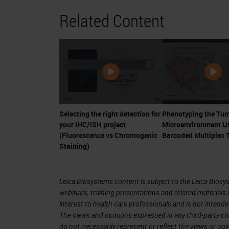
we present how tissue multiplexing c
Related Content
Single Cell Analysis in Science
We will start from single-cell analys
issue all dedicated to single-cell ana
defined the direction in which this fie
beginning that as multiple technolog
also required sophisticated analytica
Selecting the right detection for
Phenotyping the Tu
your IHC/ISH project
Microenvironment U
these tools could be applied not only 
(Fluorescence vs Chromogenic
Barcoded Multiplex 
but also to identify dozens of types 
Staining)
macroenvironment. Since the beginning
collect all the cells within a tissue o
Leica Biosystems content is subject to the Leica Biosys
single-cell technologies will depend 
webinars, training presentations and related materials 
interest to health care professionals and is not intende
of the cells and the original composit
The views and opinions expressed in any third-party co
single-cell methods available are bas
do not necessarily represent or reflect the views or op