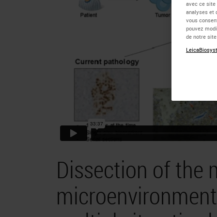
avec ce site
analyses et 
vous consent
pouvez modif
de notre sit
LeicaBiosyst
Dissection of the
microenvironment 