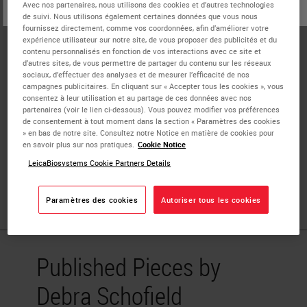
ou
Non
Avec nos partenaires, nous utilisons des cookies et d’autres technologies
OUI
Debra Schofield has been involved in the field of Clinical
de suivi. Nous utilisons également certaines données que vous nous
fournissez directement, comme vos coordonnées, afin d’améliorer votre
Laboratory Medicine since 1975 and in the Diagnostics
expérience utilisateur sur notre site, de vous proposer des publicités et du
industry since 1987. Her current responsibility involves
contenu personnalisés en fonction de vos interactions avec ce site et
d’autres sites, de vous permettre de partager du contenu sur les réseaux
utilization of Lean and Six Sigma tools to support AP
sociaux, d’effectuer des analyses et de mesurer l’efficacité de nos
laboratories in their efforts to design more effective and
campagnes publicitaires. En cliquant sur « Accepter tous les cookies », vous
consentez à leur utilisation et au partage de ces données avec nos
efficient workspaces as well as develop cost-effective
partenaires (voir le lien ci-dessous). Vous pouvez modifier vos préférences
processes which streamline workflow, improve employee
de consentement à tout moment dans la section « Paramètres des cookies
» en bas de notre site. Consultez notre Notice en matière de cookies pour
satisfaction in their work environment and mitigate the
en savoir plus sur nos pratiques.
Cookie Notice
potential for error. Debra has degrees in Biology,
LeicaBiosystems Cookie Partners Details
Chemistry, and Medical Technology from Pacific Lutheran
University.
Paramètres des cookies
Autoriser tous les cookies
Published Pieces by
Debra Schofield