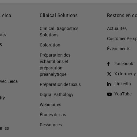
Leica
Clinical Solutions
Restons en co
Clinical Diagnostics
Actualités
ous
Solutions
Customer Perspe
 &
Coloration
Événements
Préparation des
échantillons et
Facebook
préparation
X (formerly 
préanalytique
avec Leica
LinkedIn
Préparation de tissus
YouTube
Digital Pathology
ity
Webinaires
Études de cas
Ressources
r les