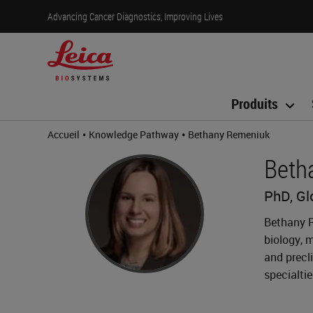
Advancing Cancer Diagnostics, Improving Lives
Produits
•
•
Accueil
Knowledge Pathway
Bethany Remeniuk
Beth
PhD, Gl
Bethany R
biology, 
and precli
specialti