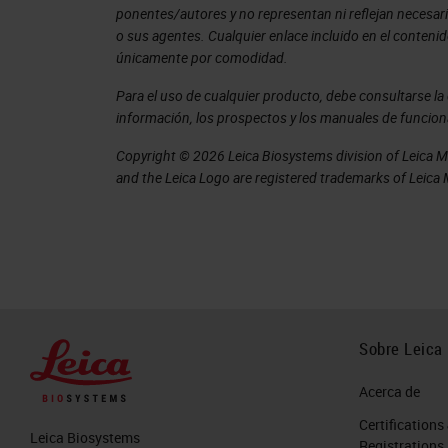
One of the things that you can do is i
ponentes/autores y no representan ni reflejan necesar
third-party assay onto, and if you think
o sus agentes. Cualquier enlace incluido en el conten
únicamente por comodidad.
boxes. You see in many fluorescents,
Para el uso de cualquier producto, debe consultarse l
is tyramine, we're going to talk about
información, los prospectos y los manuales de funcio
multiplexing. All of those different t
Copyright © 2026 Leica Biosystems division of Leica Mic
platform.
and the Leica Logo are registered trademarks of Leic
Do you see that unique little box up i
we go to talk to an open innovation p
and novel that not many labs are run
actively look for those people and wh
their limits and try to get their as
Sobre Leica
the next “your test here.” In this cas
Acerca de
here” button. And that's what we've 
Certifications
partners that we've done that through
Leica Biosystems
Registrations