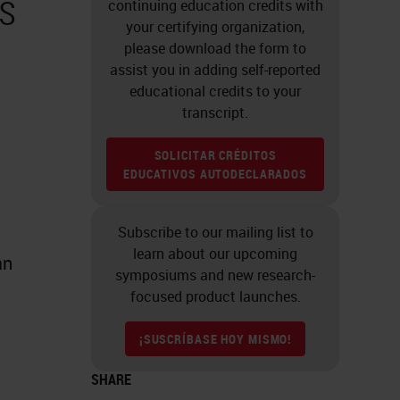
s
continuing education credits with
your certifying organization,
please download the form to
assist you in adding self-reported
educational credits to your
transcript.
SOLICITAR CRÉDITOS
EDUCATIVOS AUTODECLARADOS
Subscribe to our mailing list to
learn about our upcoming
an
symposiums and new research-
focused product launches.
¡SUSCRÍBASE HOY MISMO!
SHARE