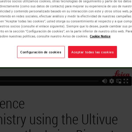
uestros socios utilizamos cookies, otras tecnologías de seguimiento y parte de los datos
directamente (como sus datos de contacto) para mejorar su experiencia de uso de nuestro
blicidad y contenido personalizado basado en su interacción con este y otros sitios web, p
ntenido en redes sociales, efectuar análisis y medir la efectividad de nuestras campañas 
c en “Aceptar todas las cookies”, usted otorga su consentimiento al respecto y a que co
estros socios (consulte el enlace siguiente). Siempre que lo desee, puede cambiar sus pr
to en la sección “Configuración de cookies”, en la parte inferior de nuestro sitio web. Pa
sobre nuestras políticas, consulte nuestro Aviso de cookies.
Cookie Notice
Configuración de cookies
Aceptar todas las cookies
cence
try using the Ultivue