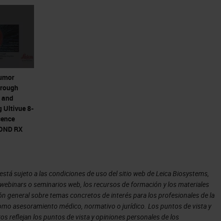
 works with our open innovation partners like Ultiv
platform that we bring to our customers is it gives
deas, accelerate test programs, and then, if you're
Tumor
 of our other open innovation partners, they look at 
hrough
 and
 something that the open software that we're goin
 Ultivue 8-
ws them to do with the system.
cence
BOND RX
as, and when you're talking about a piece of
tá sujeto a las condiciones de uso del sitio web de Leica Biosystems,
ou, say, “explore your ideas?”
s webinars o seminarios web, los recursos de formación y los materiales
n general sobre temas concretos de interés para los profesionales de la
 como asesoramiento médico, normativo o jurídico. Los puntos de vista y
s reflejan los puntos de vista y opiniones personales de los