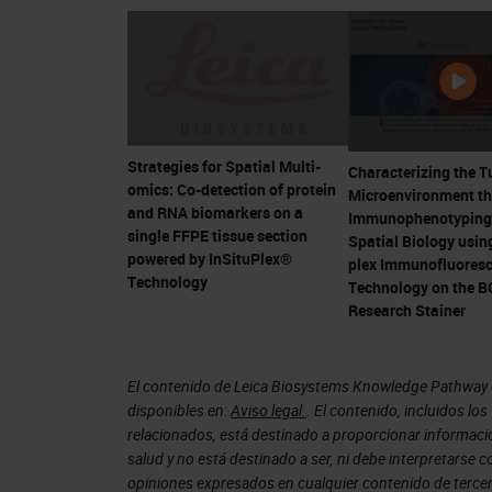
little bit about the system and how it
The Freedom to Discover
One of the principal things about the 
them the opportunity to explore new i
Strategies for Spatial Multi-
Characterizing the 
talking to people like Ultivue or some
omics: Co-detection of protein
Microenvironment t
and RNA biomarkers on a
Immunophenotyping
to commercialize discoveries. That's
single FFPE tissue section
Spatial Biology using
to talk about in just a little bit allo
powered by InSituPlex®
plex Immunofluores
Technology
Technology on the 
Explore Your Ideas
Research Stainer
Now let's start with, explore your ide
El contenido de Leica Biosystems Knowledge Pathway es
automation, what do you mean when y
disponibles en:
Aviso legal.
. El contenido, incluidos lo
relacionados, está destinado a proporcionar informació
Tests Automated on BOND RX
salud y no está destinado a ser, ni debe interpretarse
opiniones expresados en cualquier contenido de tercero