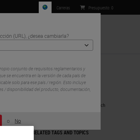
Carreras
Presupuesto
:
0
ección (URL), ¿desea cambiarla?
Contacto
ropio conjunto de requisitos reglamentarios y
ue se encuentra en la versión de cada país de
icable solo para ese país / región. Esto incluye
lles / disponibilidad del producto, documentación,
RELATED PRODUCTS
BOND RX Fully Automated Research
Stainer
o
No
m
BOND RX
RELATED TAGS AND TOPICS