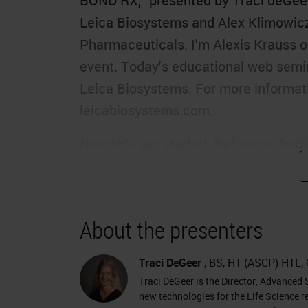
BOND RX,” presented by Traci deGee
Leica Biosystems and Alex Klimowicz,
Pharmaceuticals. I'm Alexis Krauss of
event. Today's educational web semi
Leica Biosystems. For more informati
leicabiosystems.com.
Now let's get started. Before we begin
interactive. We encourage you to par
want at anytime you want during the 
“ask a question” box and click on th
About the presenters
have time for at the end of the presen
presentation, please click on the supp
Traci DeGeer
, BS, HT (ASCP) HTL, 
window or report your problem by cli
Traci DeGeer is the Director, Advanced 
far left of your screen.
new technologies for the Life Science 