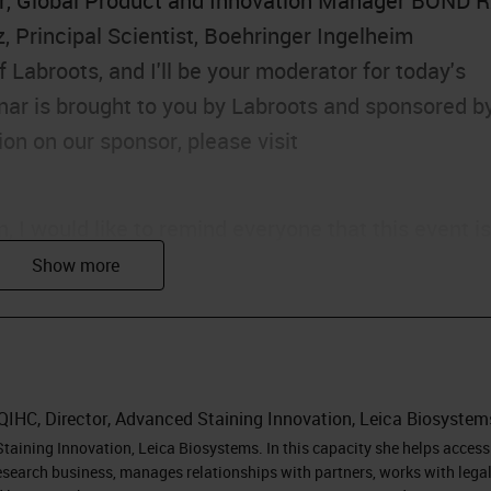
r, Global Product and Innovation Manager BOND R
 Principal Scientist, Boehringer Ingelheim
 Labroots, and I'll be your moderator for today's
nar is brought to you by Labroots and sponsored b
on on our sponsor, please visit
, I would like to remind everyone that this event is
ticipate by submitting as many questions as you
presentation. To do so, simply type them into the
e send button. We'll answer as many questions as w
tation. If you have trouble seeing or hearing the
ort tab found at the top right of the presentation
QIHC, Director, Advanced Staining Innovation, Leica Biosystem
cking on the answer or question box located on the
Staining Innovation, Leica Biosystems. In this capacity she helps access
research business, manages relationships with partners, works with lega