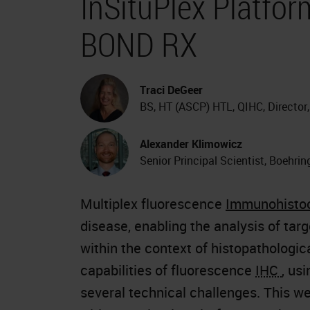
InSituPlex Platfo
BOND RX
Traci DeGeer
BS, HT (ASCP) HTL, QIHC, Director
Alexander Klimowicz
Senior Principal Scientist, Boehri
Multiplex fluorescence
Immunohisto
disease, enabling the analysis of targ
within the context of histopathologic
capabilities of fluorescence
IHC
, us
several technical challenges. This we