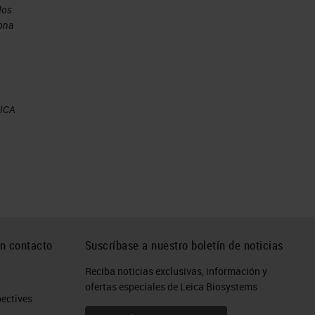
dos
iona
ch
EICA
s
n contacto
Suscríbase a nuestro boletín de noticias
Reciba noticias exclusivas, información y
ofertas especiales de Leica Biosystems
ctives​
ose