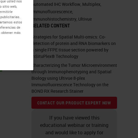
 que usted nos
Automated IHC Workflow
,
Multiplex
,
 sitio web,
Immunofluorescence
,
ermitirle
publicitarias.
Immunohistochemistry
,
Ultivue
mpartamos estos
RELATED CONTENT
eferencias de
ra obtener más
Strategies for Spatial Multi-omics: Co-
detection of protein and RNA biomarkers on
a single FFPE tissue section powered by
InSituPlex® Technology
Characterizing the Tumor Microenvironment
through Immunophenotyping and Spatial
Biology using Ultivue 8-plex
Immunofluorescence Technology on the
BOND RX Research Stainer
CONTACT OUR PRODUCT EXPERT NOW
If you have viewed this
educational webinar or training
and would like to apply for