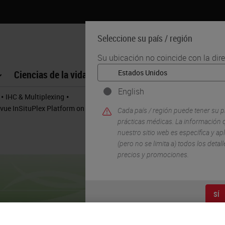
Seleccione su país / región
Su ubicación no coincide con la dir
Ciencias de la vida
Formación
Soporte
English
•
•
IHC & Multiplexing
ivue InSituPlex Platform on the Leica Biosystems BOND RX
Cada país / región puede tener su p
prácticas médicas. La información q
nuestro sitio web es específica y apl
(pero no se limita a) todos los deta
precios y promociones.
SÍ