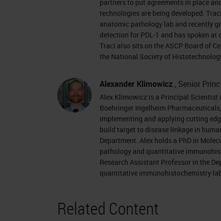
partners to put agreements in place an
technologies are being developed. Traci
This presentation is educational and 
anatomic pathology lab and recently gr
click on the Continuing Education Cred
detection for PDL-1 and has spoken at 
window and follow the process to obta
Traci also sits on the ASCP Board of Ce
the National Society of Histotechnolog
presenters, Traci deGeer and Alex Kl
please visit the Biography tab at the
Alexander Klimowicz
, Senior Prin
presentation.
Alex Klimowicz is a Principal Scientis
Boehringer Ingelheim Pharmaceuticals, 
Thank you so much Alexis. I'm an ope
implementing and applying cutting edge 
build target to disease linkage in huma
at Leica and one of the things that I 
Department. Alex holds a PhD in Molecula
Leica to form partnerships so that we
pathology and quantitative immunohist
Research Assistant Professor in the Dep
work with. One way that we do that i
quantitative immunohistochemistry lab
platform. My presentation today is go
RX platform and how that works with 
Related Content
bring things onto their system that ar