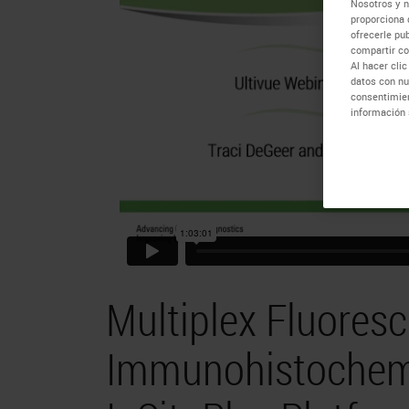
Nosotros y n
proporciona 
ofrecerle pu
compartir co
Al hacer cli
datos con nu
consentimien
información 
Multiplex Fluores
Immunohistochemis