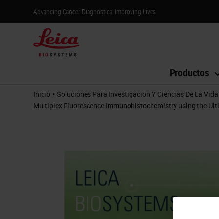
Advancing Cancer Diagnostics, Improving Lives
Productos
•
Inicio
Soluciones Para Investigacion Y Ciencias De La Vida
Multiplex Fluorescence Immunohistochemistry using the Ult