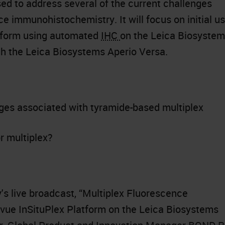
sed to address several of the current challenges
e immunohistochemistry. It will focus on initial u
atform using automated
IHC
on the Leica Biosyste
h the Leica Biosystems Aperio Versa.
ges associated with tyramide-based multiplex
r multiplex?
s live broadcast, “Multiplex Fluorescence
vue InSituPlex Platform on the Leica Biosystems