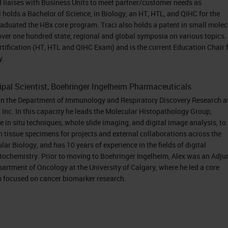
d liaises with Business Units to meet partner/customer needs as
 holds a Bachelor of Science, in Biology, an HT, HTL, and QIHC for the
thus offers continuing education credits. Please
aduated the HBx core program. Traci also holds a patent in small molec
its tab located at the top right of the presentatio
over one hundred state, regional and global symposia on various topics.
in your credits. I'd like to now introduce our
rtification (HT, HTL and QIHC Exam) and is the current Education Chair 
y.
imowicz. For complete biographies on our speakers
 top of your screen. Traci, you may now begin your
cipal Scientist, Boehringer Ingelheim Pharmaceuticals
t in the Department of Immunology and Respiratory Discovery Research a
Inc. In this capacity he leads the Molecular Histopathology Group,
n innovation manager for the research platform h
in situ techniques, whole slide imaging, and digital image analysis, to
n tissue specimens for projects and external collaborations across the
do in my position is bring companies like Ultivue to
r Biology, and has 10 years of experience in the fields of digital
 can bring innovation to the researchers that we
ochemistry. Prior to moving to Boehringer Ingelheim, Alex was an Adju
artment of Oncology at the University of Calgary, where he led a core
s through the BOND RX system, which is our resea
 focused on cancer biomarker research.
ing to walk you through a little bit about the BOND
open innovation to allow researchers like Alex to
e brand new. Let's get started and I'll show you a