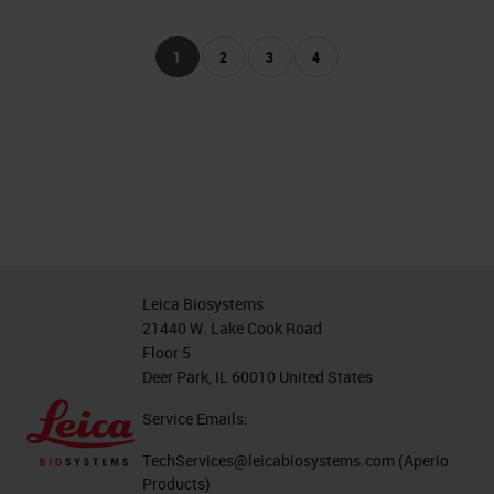
1
2
3
4
Leica Biosystems
21440 W. Lake Cook Road
Floor 5
Deer Park, IL 60010 United States
Service Emails:
TechServices@leicabiosystems.com
(Aperio
Products)