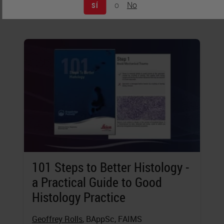
samples.
o
No
SÍ
101 Steps to Better Histology -
a Practical Guide to Good
Histology Practice
Geoffrey Rolls
, BAppSc, FAIMS