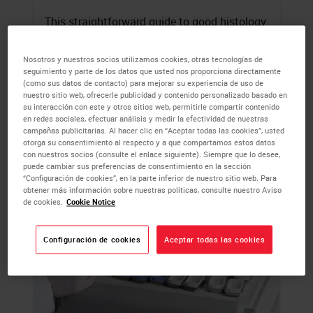
This straightforward guide to good histology
practice provides practical advice on best-
practice techniques and simple ways to
Nosotros y nuestros socios utilizamos cookies, otras tecnologías de
seguimiento y parte de los datos que usted nos proporciona directamente
avoid common errors.
(como sus datos de contacto) para mejorar su experiencia de uso de
nuestro sitio web, ofrecerle publicidad y contenido personalizado basado en
LEARN MORE
su interacción con este y otros sitios web, permitirle compartir contenido
en redes sociales, efectuar análisis y medir la efectividad de nuestras
campañas publicitarias. Al hacer clic en “Aceptar todas las cookies”, usted
otorga su consentimiento al respecto y a que compartamos estos datos
con nuestros socios (consulte el enlace siguiente). Siempre que lo desee,
puede cambiar sus preferencias de consentimiento en la sección
“Configuración de cookies”, en la parte inferior de nuestro sitio web. Para
obtener más información sobre nuestras políticas, consulte nuestro Aviso
de cookies.
Cookie Notice
Configuración de cookies
Aceptar todas las cookies