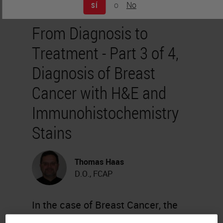
o
No
SÍ
From Diagnosis to
Treatment - Part 3 of 4,
Diagnosis of Breast
Cancer with H&E and
Immunohistochemistry
Stains
Thomas Haas
D.O., FCAP
In the case of Breast Cancer, the
patient’s cancer is usually detected