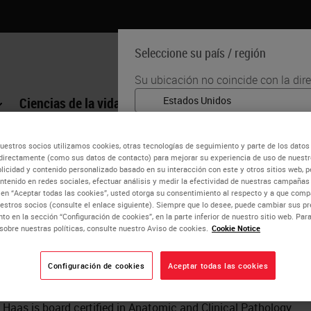
Seleccione su país / región
Su ubicación no coincide con la dir
Ciencias de la vida
Formación
Soporte
English
uestros socios utilizamos cookies, otras tecnologías de seguimiento y parte de los datos
Cada país / región puede tener su p
as Haas
directamente (como sus datos de contacto) para mejorar su experiencia de uso de nuestro
prácticas médicas. La información q
blicidad y contenido personalizado basado en su interacción con este y otros sitios web, p
ntenido en redes sociales, efectuar análisis y medir la efectividad de nuestras campañas 
nuestro sitio web es específica y apl
CAP
c en “Aceptar todas las cookies”, usted otorga su consentimiento al respecto y a que co
(pero no se limita a) todos los deta
estros socios (consulte el enlace siguiente). Siempre que lo desee, puede cambiar sus pr
precios y promociones.
to en la sección “Configuración de cookies”, en la parte inferior de nuestro sitio web. Pa
s Haas is an attending Pathologist and Director of Molecular 
sobre nuestras políticas, consulte nuestro Aviso de cookies.
Cookie Notice
. He received his Doctor of Osteopathic Medicine from Des Moine
 cytologic, and clinical pathology in a community hospital and 
Configuración de cookies
Aceptar todas las cookies
SÍ
rd and medical education conferences. His areas of interest 
r tumor diagnosis, molecular pathology, and histotechnology ed
. Haas is board certified in Anatomic and Clinical Pathology.