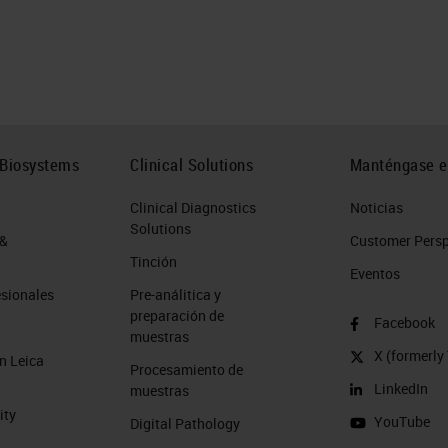
 Biosystems
Clinical Solutions
Manténgase e
Clinical Diagnostics
Noticias
Solutions
 &
Customer Perspe
Tinción
Eventos
esionales
Pre-análitica y
preparación de
Facebook
muestras
X (formerly 
n Leica
Procesamiento de
LinkedIn
muestras
ity
YouTube
Digital Pathology