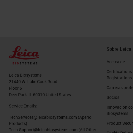
Sobre Leica
Acerca de
Certifications
Leica Biosystems
Registrations
21440 W. Lake Cook Road
Carreras prof
Floor 5
Deer Park, IL 60010 United States
Socios
Service Emails:
Innovación co
Biosystems
TechServices@leicabiosystems.com
(Aperio
Product Secur
Products)
Tech.Support@leicabiosystems.com
(All Other
Cookie Policy