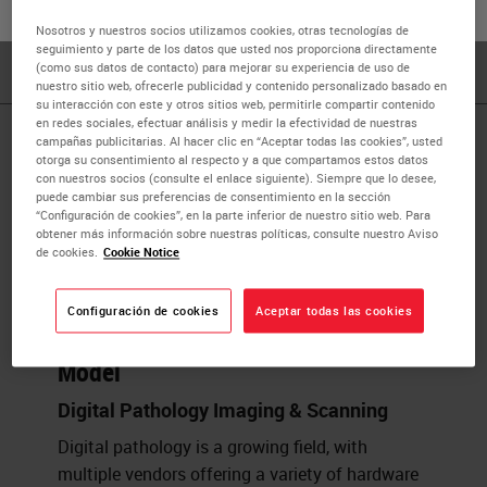
Science, and has over ten years of commercial operations
o
No
SÍ
Nosotros y nuestros socios utilizamos cookies, otras tecnologías de
experience in the digital pathology industry.
seguimiento y parte de los datos que usted nos proporciona directamente
(como sus datos de contacto) para mejorar su experiencia de uso de
nuestro sitio web, ofrecerle publicidad y contenido personalizado basado en
su interacción con este y otros sitios web, permitirle compartir contenido
en redes sociales, efectuar análisis y medir la efectividad de nuestras
campañas publicitarias. Al hacer clic en “Aceptar todas las cookies”, usted
Published Pieces by
otorga su consentimiento al respecto y a que compartamos estos datos
con nuestros socios (consulte el enlace siguiente). Siempre que lo desee,
Gráinne Moroney
puede cambiar sus preferencias de consentimiento en la sección
“Configuración de cookies”, en la parte inferior de nuestro sitio web. Para
obtener más información sobre nuestras políticas, consulte nuestro Aviso
de cookies.
Cookie Notice
Keeping Your Eye On Image Color
Image Viewing and Image Analysis
Configuración de cookies
Aceptar todas las cookies
Across Digital Pathology Scanner
Model
Digital Pathology Imaging & Scanning
Digital pathology is a growing field, with
multiple vendors offering a variety of hardware