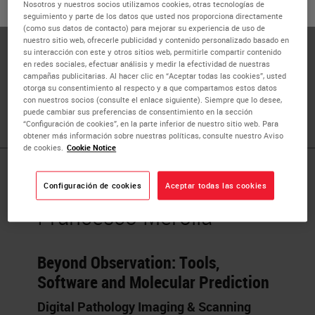
Nosotros y nuestros socios utilizamos cookies, otras tecnologías de
o
No
SÍ
Dr. Merolla is an experienced Researcher at University
seguimiento y parte de los datos que usted nos proporciona directamente
(como sus datos de contacto) para mejorar su experiencia de uso de
Molise, Campobasso, Italy. He has a demonstrated history
nuestro sitio web, ofrecerle publicidad y contenido personalizado basado en
of working in the higher education sector, and skilled in
su interacción con este y otros sitios web, permitirle compartir contenido
en redes sociales, efectuar análisis y medir la efectividad de nuestras
cancer research, molecular biology, cell culture, anatomic
campañas publicitarias. Al hacer clic en “Aceptar todas las cookies”, usted
pathology and cancer. Dr. Merolla is board certified in
otorga su consentimiento al respecto y a que compartamos estos datos
con nuestros socios (consulte el enlace siguiente). Siempre que lo desee,
Pathology and has authored approximately 70 articles.
puede cambiar sus preferencias de consentimiento en la sección
“Configuración de cookies”, en la parte inferior de nuestro sitio web. Para
obtener más información sobre nuestras políticas, consulte nuestro Aviso
de cookies.
Cookie Notice
Published Pieces by
Configuración de cookies
Aceptar todas las cookies
Francesco Merolla
Beyond Observation: Tools,
Software and Molecular Prediction
Digital Pathology Imaging & Scanning