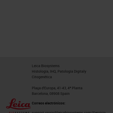
Leica Biosystems
Histología, IHQ, Patología Digitaly
Citogenética
Plaça d'Europa, 41-43, 4ª Planta
Barcelona, 08908 Spain
Correos electrónicos:
support.spain@leicabiosystems.com
(Servicio