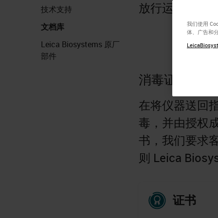
放行运输，然
技术支持
我们使用 C
文档库
体、广告和
Leica Biosystems 原厂
LeicaBiosyst
部件
消毒证书
在将仪器送回
毒，并由授权
书，我们要求
则 Leica B
证书