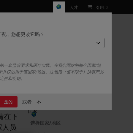
人才
引用
:
0
匹配，您想更改它吗？
们
己的一套监管要求和医疗实践。在我们网站的每个国家/地
于并仅适用于该国家/地区。这包括（但不限于）所有产品
、定价和促销。
或者
不
是的
立即根据您的需求和预算定制协议。
FU）和
国家
请在下
选择国家/地区
权人员