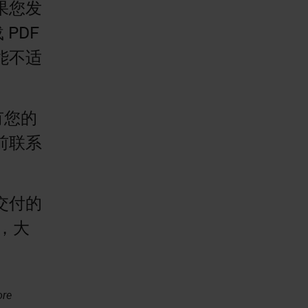
果您发
PDF
能不适
。
有您的
前联系
交付的
”，大
ore