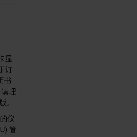
徕卡显
于订
明书
，请理
刷版。
您的仪
) 管