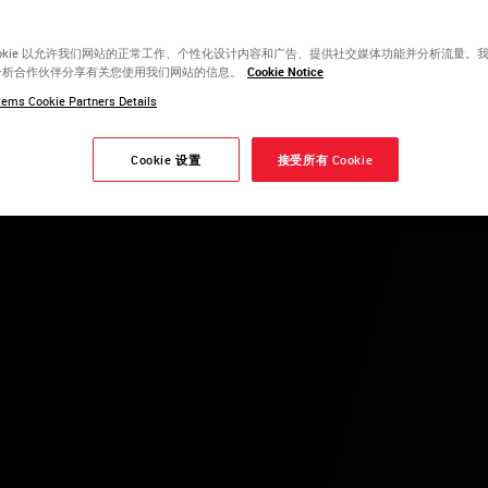
学挑战，
ookie 以允许我们网站的正常工作、个性化设计内容和广告、提供社交媒体功能并分析流量。
发的世界领
分析合作伙伴分享有关您使用我们网站的信息。
Cookie Notice
激情地推
ems Cookie Partners Details
Cookie 设置
接受所有 Cookie