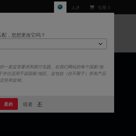
人才
引用
:
0
匹配，您想更改它吗？
们
己的一套监管要求和医疗实践。在我们网站的每个国家/地
于并仅适用于该国家/地区。这包括（但不限于）所有产品
、定价和促销。
或者
不
是的