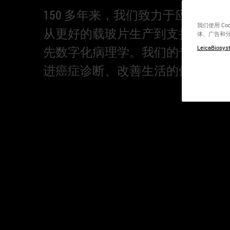
150 多年来，我们致力于应对病理
我们使用 C
从更好的载玻片生产到支持 AI 开
体、广告和
先数字化病理学。我们的专家充满
LeicaBiosyst
进癌症诊断、改善生活的使命。