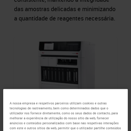
das amostras delicadas e minimizando
a quantidade de reagentes necessária.
A nossa empresa e respetivos parceiros utilizam cookies e outras
tecnologias de rastreamento, bem como determinados dados que o
BOND-PRIME
utilizador nos fornece diretamente, como os seus dados de contacto, para
melhorar a experiência de utilização do nosso sítio da web, fornecer
anúncios e conteúdos personalizados com base nas respetivas interações
Aliando a capacidade de produzir uma
com este e outros sítios da web, permitir que o utilizador partilhe conteúdos