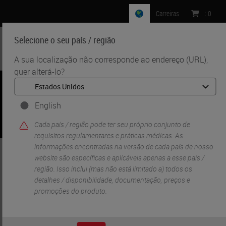
Carreiras
:
0
Selecione o seu país / região
MENU
A sua localização não corresponde ao endereço (URL),
quer alterá-lo?
English
Cada país / região pode ter seu próprio conjunto de
requisitos regulamentares e práticas médicas. As
informações encontradas na versão de cada país de nosso
website são específicas e aplicáveis ​​apenas a esse país /
•
•
Início
IHC e ISH
BOND IHC-ISH Instrumentos & Soluções
região. Isso inclui (mas não está limitado a) todos os
detalhes / disponibilidade, documentação, preços e
promoções do produto.
BOND IHC-ISH