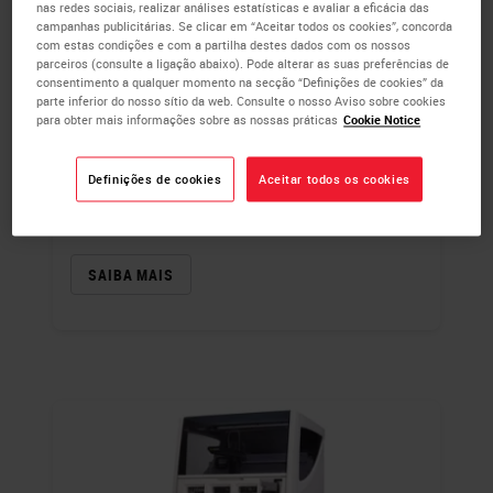
nas redes sociais, realizar análises estatísticas e avaliar a eficácia das
coloração de IHQ nítida de alta qualidade
campanhas publicitárias. Se clicar em “Aceitar todos os cookies”, concorda
com tempo médio de execução de lâminas
com estas condições e com a partilha destes dados com os nossos
de IHQ de 90 minutos, a plataforma de
parceiros (consulte a ligação abaixo). Pode alterar as suas preferências de
consentimento a qualquer momento na secção “Definições de cookies” da
coloração BOND‐PRIME permite-lhe
superar
parte inferior do nosso sítio da web. Consulte o nosso Aviso sobre cookies
as expetativas
em termos de qualidade,
para obter mais informações sobre as nossas práticas
Cookie Notice
pontualidade e produtividade de
diagnóstico.
Definições de cookies
Aceitar todos os cookies
Para uso em diagnóstico in vitro
SAIBA MAIS