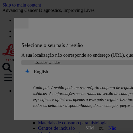
Skip to main content
Advancing Cancer Diagnostics, Improving Lives
Carreiras
Orçamento
:
0
Selecione o seu país / região
A sua localização não corresponde ao endereço (URL), quer
English
MENU
Cada país / região pode ter seu próprio conjunto de requisi
Produtos
médicas. As informações encontradas na versão de cada paí
Soluções de histologia
específicas e aplicáveis ​​apenas a esse país / região. Isso i
Processadores de tecido
todos os detalhes / disponibilidade, documentação, preços 
Corantes de lâminas e montadores de lâminas
Micrótomos
Criostatos
Materiais de consumo para histologia
Centros de inclusão
ou
Não
SIM