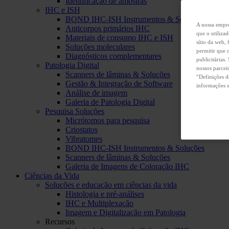
Identificação de amostras
IHC e ISH
BOND IHC-ISH Instrumentos & Soluções
A nossa empre
Anticorpos primários IHC
que o utiliza
Materiais de consumo IHC e ISH
sítio da web,
Soluções moleculares
permitir que o
Diagnósticos complementares
publicitárias
Patologia Digital
nossos parcei
Scanners de lâminas & Soluções
“Definições d
Gestão & Integração de Software
informações s
Análise de imagem
Galeria de Patologia Digital
Pesquisa Soluções
Micrótomos para pesquisa
Criostatos
Vibratomes
BOND IHC-ISH Instrumentos & Soluções
Scanners de lâminas & Soluções
Galeria de Imagens de Coloração IHC
Ciências da Vida
Soluções e educação em ciências da vida
Histologia e pré-análises
IHC e Multiplexação
Imagem e Digitalização em Patologia
Recursos