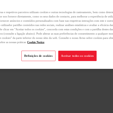
sa e respetivos parceiros utilizam cookies e outras tecnologias de rastreamento, bem como dete
dor nos fornece diretamente, como os seus dados de contacto, para melhorar a experiência de util
 fornecer anúncios e conteúdos personalizados com base nas respetivas interações com este e outro
 utilizador partilhe conteúdos nas redes sociais, realizar análises estatísticas e avaliar a eficácia 
. Se clicar em “Aceitar todos os cookies”, concorda com estas condições e com a partilha destes d
ros (consulte a ligação abaixo). Pode alterar as suas preferências de consentimento a qualquer m
e cookies” da parte inferior do nosso sítio da web. Consulte o nosso Aviso sobre cookies para obt
obre as nossas práticas
Cookie Notice
Definições de cookies
Aceitar todos os cookies