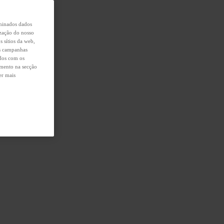
rminados dados
ização do nosso
s sítios da web,
das campanhas
ados com os
omento na secção
er mais