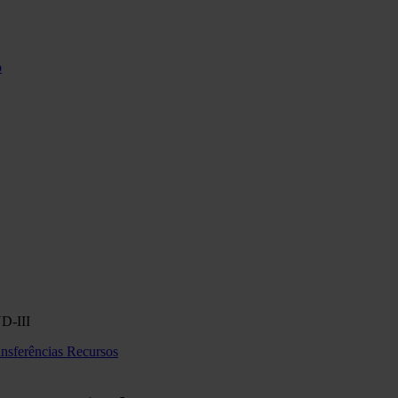
o
D-III
ansferências
Recursos