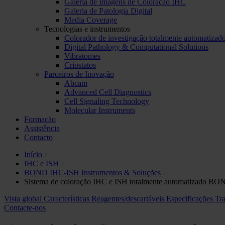
Galeria de Imagens de Coloração IHC
Galeria de Patologia Digital
Media Coverage
Tecnologias e instrumentos
Colorador de investigação totalmente automatizad
Digital Pathology & Computational Solutions
Vibratomes
Criostatos
Parceiros de Inovação
Abcam
Advanced Cell Diagnostics
Cell Signaling Technology
Molecular Instruments
Formação
Assistência
Contacto
Início
IHC e ISH
BOND IHC-ISH Instrumentos & Soluções
Sistema de coloração IHC e ISH totalmente automatizado BON
Vista global
Características
Reagentes/descartáveis
Especificações
Tr
Contacte-nos