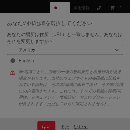
JP
採用情報
:
0
あなたの国/地域を選択してください
MENU
あなたの場所は住所（URL）と一致しません、あなたは
それを変更しますか？
•
•
ホーム
Knowledge Pathway
Wendi Waugh
English
国/地域ごとに、独自の一連の規制要件と医療行為がある
場合があります。当社のウェブサイトの各国版に記載さ
れている情報は、その国/地域に固有であり、その国/地域
にのみ適用されます。これには、すべての製品の詳細/可
用性、ドキュメント、価格設定、およびプロモーション
が含まれます（ただしこれらに限定されません）。
Wendi Waugh
R.T. (R)(T) CMD CTR BS
また
いいえ
はい