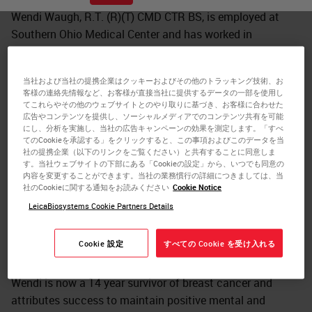
Wendi Waugh, R.T. (R)(T) CMD CTR BS, is employed at
Southern Ohio Medical Center and has worked in
healthcare for more than 30 years. Wendi’s current role at
SOMC is the Administrative Director of Cancer Services &
当社および当社の提携企業はクッキーおよびその他のトラッキング技術、お
Community Health and Wellness.
客様の連絡先情報など、お客様が直接当社に提供するデータの一部を使用し
てこれらやその他のウェブサイトとのやり取りに基づき、お客様に合わせた
She is a graduate of the Radiologic Technology Program
広告やコンテンツを提供し、ソーシャルメディアでのコンテンツ共有を可能
にし、分析を実施し、当社の広告キャンペーンの効果を測定します。「すべ
at Shawnee State University and received her training for
てのCookieを承認する」をクリックすると、この事項およびこのデータを当
Radiation Therapy at Weber State University. Wendi
社の提携企業（以下のリンクをご覧ください）と共有することに同意しま
す。当社ウェブサイトの下部にある「Cookieの設定」から、いつでも同意の
completed her Bachelor of Science at Kennedy Western
内容を変更することができます。当社の業務慣行の詳細につきましては、当
Reserve in Health Administration and Health Informatics.
社のCookieに関する通知をお読みください
Cookie Notice
Wendi is also a Certified Cancer Registrar and Certified
LeicaBiosystems Cookie Partners Details
Medical Dosimetrist.
Cookie 設定
すべての Cookie を受け入れる
Wendi’s passion for community health and community
development emerged after a battle with breast cancer.
Wendi is now a 14 year survivor of breast cancer and
attributes success to maintain positive mental and