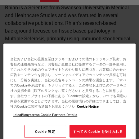
Rhian is a Scientist from Swansea University in Medical
and Healthcare Studies and was featured in several
collaborative publications. Rhian’s research-based
background focused on tissue-based pathology in
Multiple Sclerosis, primarily using immunohistochemical
analysis and in vitro molecular techniques. She spent a
short period conducting routine PCR testing for COVID-19
当社および当社の提携企業はクッキーおよびその他のトラッキング技術、お
at the end of 2020.
客様の連絡先情報など、お客様が直接当社に提供するデータの一部を使用し
てこれらやその他のウェブサイトとのやり取りに基づき、お客様に合わせた
広告やコンテンツを提供し、ソーシャルメディアでのコンテンツ共有を可能
にし、分析を実施し、当社の広告キャンペーンの効果を測定します。「すべ
てのCookieを承認する」をクリックすると、この事項およびこのデータを当
社の提携企業（以下のリンクをご覧ください）と共有することに同意しま
Published Pieces by
す。当社ウェブサイトの下部にある「Cookieの設定」から、いつでも同意の
内容を変更することができます。当社の業務慣行の詳細につきましては、当
Rhian Evans
社のCookieに関する通知をお読みください
Cookie Notice
LeicaBiosystems Cookie Partners Details
Tips & Tricks to Multiplexing: How
Cookie 設定
すべての Cookie を受け入れる