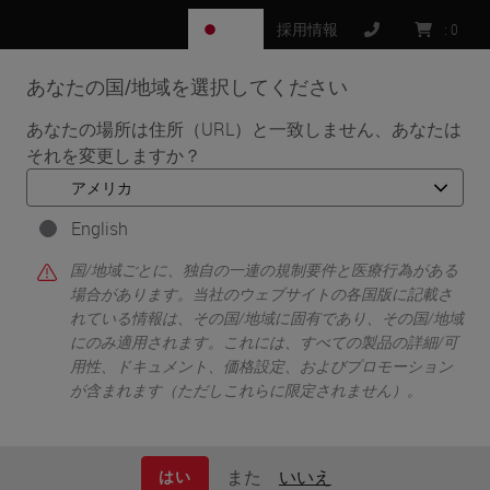
JP
採用情報
:
0
あなたの国/地域を選択してください
MENU
あなたの場所は住所（URL）と一致しません、あなたは
それを変更しますか？
•
•
ホーム
Knowledge Pathway
Rhian Evans
English
国/地域ごとに、独自の一連の規制要件と医療行為がある
場合があります。当社のウェブサイトの各国版に記載さ
れている情報は、その国/地域に固有であり、その国/地域
にのみ適用されます。これには、すべての製品の詳細/可
用性、ドキュメント、価格設定、およびプロモーション
が含まれます（ただしこれらに限定されません）。
Rhian Evans
Ph.D., Scientist
また
いいえ
はい