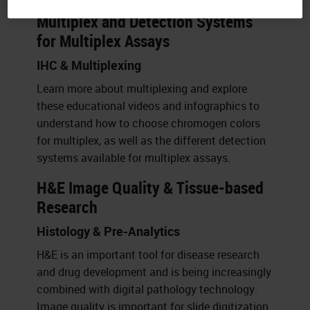
to Choose Chromogen Colors for
Multiplex and Detection Systems
for Multiplex Assays
IHC & Multiplexing
Learn more about multiplexing and explore
these educational videos and infographics to
understand how to choose chromogen colors
for multiplex, as well as the different detection
systems available for multiplex assays.
H&E Image Quality & Tissue-based
Research
Histology & Pre-Analytics
H&E is an important tool for disease research
and drug development and is being increasingly
combined with digital pathology technology.
Image quality is important for slide digitization