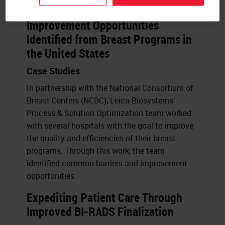
Improvement Opportunities
Identified from Breast Programs in
the United States
Case Studies
In partnership with the National Consortium of
Breast Centers (NCBC), Leica Biosystems’
Process & Solution Optimization team worked
with several hospitals with the goal to improve
the quality and efficiencies of their breast
programs. Through this work, the team
identified common barriers and improvement
opportunities.
Expediting Patient Care Through
Improved BI-RADS Finalization