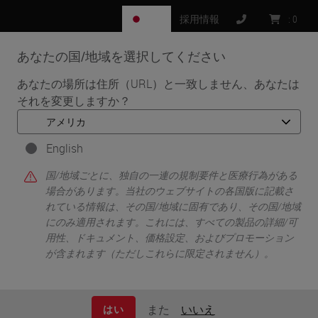
JP
採用情報
:
0
あなたの国/地域を選択してください
MENU
あなたの場所は住所（URL）と一致しません、あなたは
それを変更しますか？
•
•
ホーム
Knowledge Pathway
Kimberly J. Byrwa-Neff
English
国/地域ごとに、独自の一連の規制要件と医療行為がある
場合があります。当社のウェブサイトの各国版に記載さ
れている情報は、その国/地域に固有であり、その国/地域
にのみ適用されます。これには、すべての製品の詳細/可
用性、ドキュメント、価格設定、およびプロモーション
が含まれます（ただしこれらに限定されません）。
Kimberly J. Byrwa-Neff
RN, BA, CPHQ
また
いいえ
はい