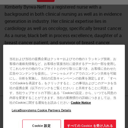
Kimberly Byrwa-Neff is a registered nurse with a
background in both clinical nursing as well as in evidence
generation in industry. Her clinical expertise lies in
cardiology as well as oncology, specifically breast cancer.
As a nurse, black belt in process excellence, daughter of a
breast cancer patient, and survivor of breast cancer
herself she brings the full patient experience to her work to
improve care for breast cancer patients. Kimberly has
当社および当社の提携企業はクッキーおよびその他のトラッキング技術、お
authored numerous papers and presented improvement in
客様の連絡先情報など、お客様が直接当社に提供するデータの一部を使用し
てこれらやその他のウェブサイトとのやり取りに基づき、お客様に合わせた
clinical outcomes as a result of working with breast
広告やコンテンツを提供し、ソーシャルメディアでのコンテンツ共有を可能
teams across the country.
にし、分析を実施し、当社の広告キャンペーンの効果を測定します。「すべ
てのCookieを承認する」をクリックすると、この事項およびこのデータを当
社の提携企業（以下のリンクをご覧ください）と共有することに同意しま
す。当社ウェブサイトの下部にある「Cookieの設定」から、いつでも同意の
内容を変更することができます。当社の業務慣行の詳細につきましては、当
社のCookieに関する通知をお読みください
Cookie Notice
Published Pieces by
LeicaBiosystems Cookie Partners Details
Kimberly J.
Cookie 設定
すべての Cookie を受け入れる