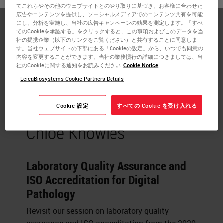
at St James’s University Hospital in Leeds. In 2019, Chloe
てこれらやその他のウェブサイトとのやり取りに基づき、お客様に合わせた
広告やコンテンツを提供し、ソーシャルメディアでのコンテンツ共有を可能
was awarded the 'rising star' award by the Advancing
にし、分析を実施し、当社の広告キャンペーンの効果を測定します。「すべ
Healthcare Awards (AHA), for her role in digitizing the
てのCookieを承認する」をクリックすると、この事項およびこのデータを当
社の提携企業（以下のリンクをご覧ください）と共有することに同意しま
pathology laboratory at St James’s University Hospital in
す。当社ウェブサイトの下部にある「Cookieの設定」から、いつでも同意の
Leeds.
内容を変更することができます。当社の業務慣行の詳細につきましては、当
社のCookieに関する通知をお読みください
Cookie Notice
LeicaBiosystems Cookie Partners Details
Published Pieces by
Cookie 設定
すべての Cookie を受け入れる
Chloe Knowles
Laboratory Quality Assurance and
ISO Accreditation for Digital
Pathology
Revisit our session on laboratory quality