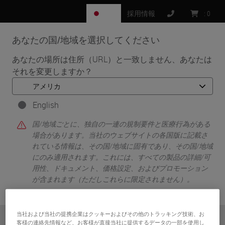
JP
採用情報
:
0
あなたの国/地域を選択してください
MENU
あなたの場所は住所（URL）と一致しません、あなたは
それを変更しますか？
•
•
ホーム
Knowledge Pathway
Chloe Knowles
English
国/地域ごとに、独自の一連の規制要件と医療行為がある
場合があります。当社のウェブサイトの各国版に記載さ
れている情報は、その国/地域に固有であり、その国/地域
にのみ適用されます。これには、すべての製品の詳細/可
用性、ドキュメント、価格設定、およびプロモーション
が含まれます（ただしこれらに限定されません）。
Chloe Knowles
当社および当社の提携企業はクッキーおよびその他のトラッキング技術、お
Chloe Knowles is a Biomedical Scientist in Histopathology
また
いいえ
はい
客様の連絡先情報など、お客様が直接当社に提供するデータの一部を使用し