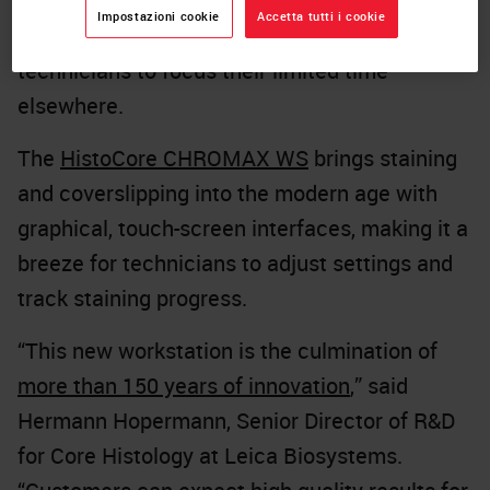
CHROMAX WS
automates this process with a
Impostazioni cookie
Accetta tutti i cookie
reagent management system, enabling
technicians to focus their limited time
elsewhere.
The
HistoCore CHROMAX WS
brings staining
and coverslipping into the modern age with
graphical, touch-screen interfaces, making it a
breeze for technicians to adjust settings and
track staining progress.
“This new workstation is the culmination of
more than 150 years of innovation
,” said
Hermann Hopermann, Senior Director of R&D
for Core Histology at Leica Biosystems.