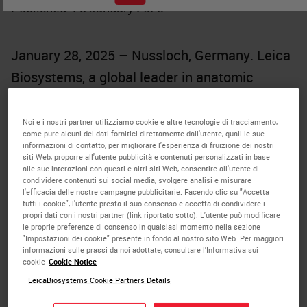
Published: 28 January 2025
January 28, 2025 – Nussloch, Germany. Leica
Biosystems, a global leader in anatomic
pathology, is known for its high-quality
histology solutions. Today, the company
Noi e i nostri partner utilizziamo cookie e altre tecnologie di tracciamento,
come pure alcuni dei dati fornitici direttamente dall'utente, quali le sue
announced the next iteration in its staining
informazioni di contatto, per migliorare l'esperienza di fruizione dei nostri
siti Web, proporre all'utente pubblicità e contenuti personalizzati in base
and coverslipping portfolio, the
HistoCore
alle sue interazioni con questi e altri siti Web, consentire all'utente di
condividere contenuti sui social media, svolgere analisi e misurare
CHROMAX Workstation
(WS).
l'efficacia delle nostre campagne pubblicitarie. Facendo clic su "Accetta
tutti i cookie", l'utente presta il suo consenso e accetta di condividere i
propri dati con i nostri partner (link riportato sotto). L'utente può modificare
Today, many laboratories must manually keep
le proprie preferenze di consenso in qualsiasi momento nella sezione
a record of how many slides have gone
"Impostazioni dei cookie" presente in fondo al nostro sito Web. Per maggiori
informazioni sulle prassi da noi adottate, consultare l'Informativa sui
through their histology stainers to know when
cookie
Cookie Notice
LeicaBiosystems Cookie Partners Details
it’s time to replace reagents. The
HistoCore