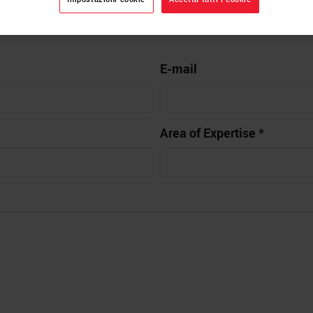
s on Knowledge Pathway.
E-mail
Area of Expertise *