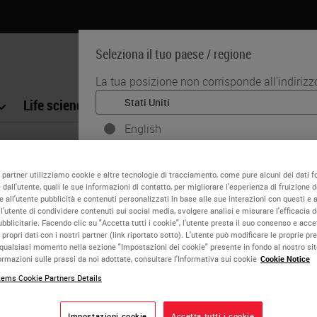
Seleziona il tuo paese / regione
La tua posizione non corrisponde all'indiriz
Life science
Formazione
Assistenza
English
Ogni paese/regione può avere una propria serie
mediche. Le informazioni che si trovano su og
i partner utilizziamo cookie e altre tecnologie di tracciamento, come pure alcuni dei dati fo
paese sono specifiche e applicabili solo a qu
dall'utente, quali le sue informazioni di contatto, per migliorare l'esperienza di fruizione de
 all'utente pubblicità e contenuti personalizzati in base alle sue interazioni con questi e al
limitato a) tutti i dettagli/disponibilità del pro
l'utente di condividere contenuti sui social media, svolgere analisi e misurare l'efficacia d
promozioni.
licitarie. Facendo clic su "Accetta tutti i cookie", l'utente presta il suo consenso e acce
 propri dati con i nostri partner (link riportato sotto). L'utente può modificare le proprie pr
it with readers like you? Pitch your idea for a ch
qualsiasi momento nella sezione "Impostazioni dei cookie" presente in fondo al nostro si
rmazioni sulle prassi da noi adottate, consultare l'Informativa sui cookie
Cookie Notice
o
N
SÌ
ems Cookie Partners Details
ion about yourself and your proposed topic of interest. Your su
t of your request in a timely manner. If approved, we will cont
Impostazioni cookie
Accetta tutti i cookie