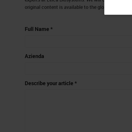
original content is available to the global reader
Full Name *
Azienda
Describe your article *