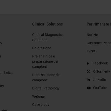
Clinical Solutions
Per rimanere 
Clinical Diagnostics
Notizie
Solutions
 &
Customer Perspe
Colorazione
Eventi
i
Pre-analitica e
preparazione dei
Facebook
campioni
X (formerly 
on Leica
Processazione del
LinkedIn
campione
ity
YouTube
Digital Pathology
Webinar
Case study
okies