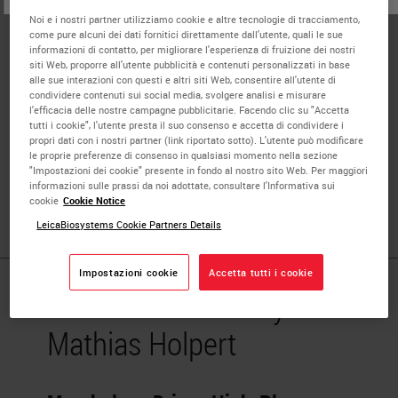
NanoString
Noi e i nostri partner utilizziamo cookie e altre tecnologie di tracciamento,
come pure alcuni dei dati fornitici direttamente dall'utente, quali le sue
Dr. Mathias Holpert is working as a Sr. Product
informazioni di contatto, per migliorare l'esperienza di fruizione dei nostri
siti Web, proporre all'utente pubblicità e contenuti personalizzati in base
Application Scientist (EMEA) at NanoString. In this role,
alle sue interazioni con questi e altri siti Web, consentire all'utente di
he is responsible for training users on the GeoMx Digital
condividere contenuti sui social media, svolgere analisi e misurare
l'efficacia delle nostre campagne pubblicitarie. Facendo clic su "Accetta
Spatial Profiler platform and for consultation and support
tutti i cookie", l'utente presta il suo consenso e accetta di condividere i
of customer projects. He received a Diploma in Biology
propri dati con i nostri partner (link riportato sotto). L'utente può modificare
le proprie preferenze di consenso in qualsiasi momento nella sezione
from the university of Würzburg, Germany and a Doctors
"Impostazioni dei cookie" presente in fondo al nostro sito Web. Per maggiori
degree (Dr. rer. nat.) from the university of Göttingen,
informazioni sulle prassi da noi adottate, consultare l'Informativa sui
Germany.
cookie
Cookie Notice
LeicaBiosystems Cookie Partners Details
Impostazioni cookie
Accetta tutti i cookie
Published Pieces by
Mathias Holpert