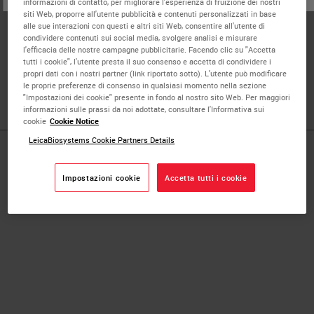
informazioni di contatto, per migliorare l'esperienza di fruizione dei nostri
siti Web, proporre all'utente pubblicità e contenuti personalizzati in base
Jordan Laser, MD, is a board-certified pathologist
alle sue interazioni con questi e altri siti Web, consentire all'utente di
specializing in anatomic, clinical, and molecular genetics,
condividere contenuti sui social media, svolgere analisi e misurare
l'efficacia delle nostre campagne pubblicitarie. Facendo clic su "Accetta
currently leading clinical and medical affairs at Bio-
tutti i cookie", l'utente presta il suo consenso e accetta di condividere i
Techne, with extensive experience in molecular medicine
propri dati con i nostri partner (link riportato sotto). L'utente può modificare
and lab management.
le proprie preferenze di consenso in qualsiasi momento nella sezione
"Impostazioni dei cookie" presente in fondo al nostro sito Web. Per maggiori
informazioni sulle prassi da noi adottate, consultare l'Informativa sui
cookie
Cookie Notice
LeicaBiosystems Cookie Partners Details
Published Pieces by
Impostazioni cookie
Accetta tutti i cookie
Dr. Jordan