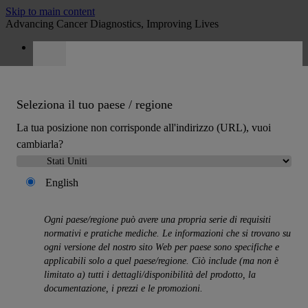
Skip to main content
Advancing Cancer Diagnostics, Improving Lives
Opportunità di lavoro
Preventivo
:
0
Seleziona il tuo paese / regione
La tua posizione non corrisponde all'indirizzo (URL), vuoi
cambiarla?
English
MENU
Prodotti
Ogni paese/regione può avere una propria serie di requisiti
Back
normativi e pratiche mediche. Le informazioni che si trovano su
Soluzioni di istologia
ogni versione del nostro sito Web per paese sono specifiche e
Back
applicabili solo a quel paese/regione. Ciò include (ma non è
Processatori di tessuti
limitato a) tutti i dettagli/disponibilità del prodotto, la
Coloratori e coprivetrini
documentazione, i prezzi e le promozioni.
Microtomi
Criostati