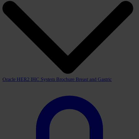
Maggiore efficienza del laboratorio
“Lean” senza aumentare le risorse. Il sistema Bond Oracle
HER2
IHC
e le piattaforme di colorazione completamente automatiche
BOND-MAX e BOND-III migliorano l'efficienza del laboratorio
garantendo una maggiore produttività e i vantaggi dell’utilizzo senza
sorveglianza.
Scarica
Visualizza tutti i download disponibili di seguito
Cataloghi
Visualizza download
View