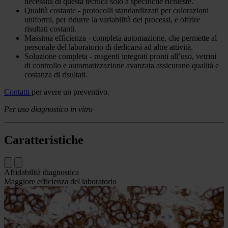
Panoramica
Il sistema Bond Oracle
HER2
IHC
è un test completamente
automatico per determinare accuratamente il livello
dell’oncoproteina
HER2
nel tessuto tumorale mammario e
dell’apparato gastrico, valido come supporto alla valutazione dei
pazienti per i quali si prende in considerazione il trattamento con
Herceptin® (trastuzumab).
Accurato - ottimizzato per distinguere con precisione casi 1+ e
2+, garantisce eccellente concordanza con
FISH
, limitando la
necessità di questa tecnica solo a specifiche richieste.
Qualità costante - protocolli standardizzati per colorazioni
uniformi, per ridurre la variabilità dei processi, e offrire
risultati costanti.
Massima efficienza - completa automazione, che permette al
personale del laboratorio di dedicarsi ad altre attività.
Soluzione completa - reagenti integrati pronti all’uso, vetrini
di controllo e automatizzazione avanzata assicurano qualità e
costanza di risultati.