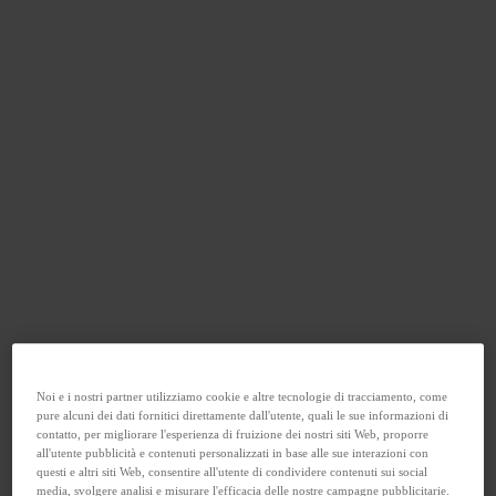
Noi e i nostri partner utilizziamo cookie e altre tecnologie di tracciamento, come
pure alcuni dei dati fornitici direttamente dall'utente, quali le sue informazioni di
contatto, per migliorare l'esperienza di fruizione dei nostri siti Web, proporre
all'utente pubblicità e contenuti personalizzati in base alle sue interazioni con
questi e altri siti Web, consentire all'utente di condividere contenuti sui social
media, svolgere analisi e misurare l'efficacia delle nostre campagne pubblicitarie.