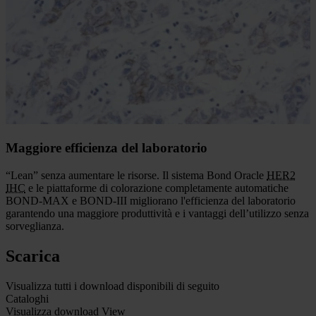
Affidabilità diagnostica
Se la decisione riguardo al trattamento dipende da un vetrino
colorato, occorre avere la garanzia che la colorazione
HER2
per il
carcinoma mammario e gastrico sia accurata e affidabile. Il sistema
Bond Oracle
HER2
IHC
offre la sicurezza della perfetta
concordanza con
FISH HER2
e della completa validazione del test.
Il sistema Oracle garantisce l’accuratezza di risultati necessaria per
gestire in modo corretto il paziente.