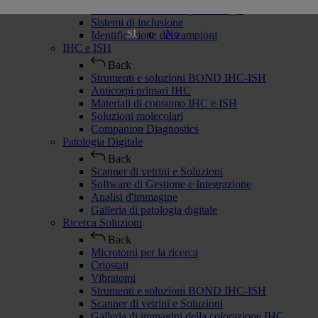
Materiali di consumo per Istologia
Sistemi di inclusione
o
No
SÌ
Identificazione dei campioni
IHC e ISH
Back
Strumenti e soluzioni BOND IHC-ISH
Anticorpi primari IHC
Materiali di consumo IHC e ISH
Soluzioni molecolari
Companion Diagnostics
Patologia Digitale
Back
Scanner di vetrini e Soluzioni
Software di Gestione e Integrazione
Analisi d'immagine
Galleria di patologia digitale
Ricerca Soluzioni
Back
Microtomi per la ricerca
Criostati
Vibratomi
Strumenti e soluzioni BOND IHC-ISH
Scanner di vetrini e Soluzioni
Galleria di immagini della colorazione IHC