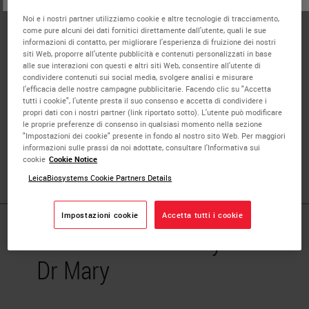
Experimental Histopathology, The Francis
Noi e i nostri partner utilizziamo cookie e altre tecnologie di tracciamento,
Crick Institute, UK
come pure alcuni dei dati fornitici direttamente dall'utente, quali le sue
informazioni di contatto, per migliorare l'esperienza di fruizione dei nostri
siti Web, proporre all'utente pubblicità e contenuti personalizzati in base
Following a PhD and postdoc in the field of developmental
alle sue interazioni con questi e altri siti Web, consentire all'utente di
neurobiology, I joined the experimental histopathology
condividere contenuti sui social media, svolgere analisi e misurare
l'efficacia delle nostre campagne pubblicitarie. Facendo clic su "Accetta
team at the Crick in 2017. Within the science technology
tutti i cookie", l'utente presta il suo consenso e accetta di condividere i
platform, I primarily lead on the development and
propri dati con i nostri partner (link riportato sotto). L'utente può modificare
le proprie preferenze di consenso in qualsiasi momento nella sezione
application of advanced staining techniques including
"Impostazioni dei cookie" presente in fondo al nostro sito Web. Per maggiori
immunohistochemistry, immunofluorescence, multiplexed
informazioni sulle prassi da noi adottate, consultare l'Informativa sui
cookie
Cookie Notice
staining, and RNAscope.
LeicaBiosystems Cookie Partners Details
Impostazioni cookie
Accetta tutti i cookie
Published Pieces by
Dr Mary