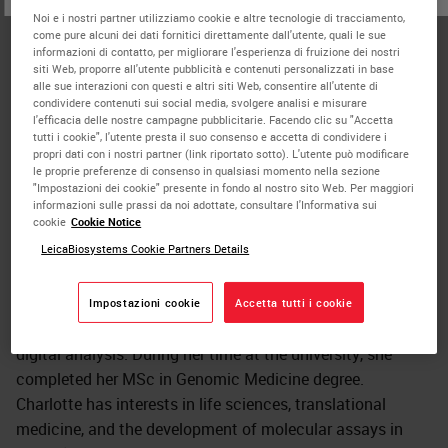
Biosystems
Noi e i nostri partner utilizziamo cookie e altre tecnologie di tracciamento,
come pure alcuni dei dati fornitici direttamente dall'utente, quali le sue
Charlotte Gray is an Applications Consultant at Leica
informazioni di contatto, per migliorare l'esperienza di fruizione dei nostri
siti Web, proporre all'utente pubblicità e contenuti personalizzati in base
Biosystems in the UK, specializing in advanced staining
alle sue interazioni con questi e altri siti Web, consentire all'utente di
with a particular interest in life science applications.
condividere contenuti sui social media, svolgere analisi e misurare
l'efficacia delle nostre campagne pubblicitarie. Facendo clic su "Accetta
Charlotte has a decade of experience after graduating
tutti i cookie", l'utente presta il suo consenso e accetta di condividere i
from the University of Nottingham with a BSc (Hons)
propri dati con i nostri partner (link riportato sotto). L'utente può modificare
le proprie preferenze di consenso in qualsiasi momento nella sezione
Medical Science degree. She started her career as an
"Impostazioni dei cookie" presente in fondo al nostro sito Web. Per maggiori
HCPC registered Biomedical Scientist in the NHS working
informazioni sulle prassi da noi adottate, consultare l'Informativa sui
cookie
Cookie Notice
in Histology and was the lead for her trust’s involvement
LeicaBiosystems Cookie Partners Details
in the 100,000 Genomes Project. Charlotte then worked at
the University of Birmingham as Tissue Services Manager
and was responsible for managing a research Histology
Impostazioni cookie
Accetta tutti i cookie
lab, implementing multiplex IHC/ISH, and contributing to
digital analysis. During her time at the university, she
completed her MSc in Genomic Medicine degree.
Charlotte has interests in life sciences, translational
medicine, and the development of molecular assays in