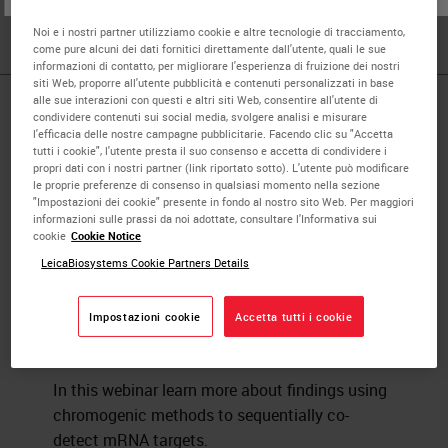
GSK
Noi e i nostri partner utilizziamo cookie e altre tecnologie di tracciamento,
come pure alcuni dei dati fornitici direttamente dall'utente, quali le sue
informazioni di contatto, per migliorare l'esperienza di fruizione dei nostri
siti Web, proporre all'utente pubblicità e contenuti personalizzati in base
alle sue interazioni con questi e altri siti Web, consentire all'utente di
Published Pieces by
condividere contenuti sui social media, svolgere analisi e misurare
l'efficacia delle nostre campagne pubblicitarie. Facendo clic su "Accetta
tutti i cookie", l'utente presta il suo consenso e accetta di condividere i
Bradley Spencer-Dene
propri dati con i nostri partner (link riportato sotto). L'utente può modificare
le proprie preferenze di consenso in qualsiasi momento nella sezione
"Impostazioni dei cookie" presente in fondo al nostro sito Web. Per maggiori
informazioni sulle prassi da noi adottate, consultare l'Informativa sui
Chromogenic Co-detection of
cookie
Cookie Notice
Protein and mRNA Targets in
LeicaBiosystems Cookie Partners Details
Tissues using the BOND RX Fully
Automated Research Stainer
Impostazioni cookie
Accetta tutti i cookie
IHC & Multiplexing
In this webinar learn more about findings using
chromogenic methods to sequentially co-
detect mRNA targets.