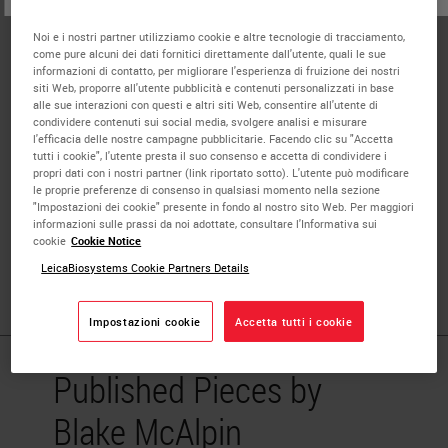
Blake McAlpin is a Field Application Scientist in the
Noi e i nostri partner utilizziamo cookie e altre tecnologie di tracciamento,
Boston area for ACD. He received his Ph.D. in
come pure alcuni dei dati fornitici direttamente dall'utente, quali le sue
Neuroscience from MD Anderson UTHealth Graduate
informazioni di contatto, per migliorare l'esperienza di fruizione dei nostri
siti Web, proporre all'utente pubblicità e contenuti personalizzati in base
School of Biomedical Sciences in 2021 where he studied
alle sue interazioni con questi e altri siti Web, consentire all'utente di
neurotoxic side effects of chemotherapy treatment with a
condividere contenuti sui social media, svolgere analisi e misurare
l'efficacia delle nostre campagne pubblicitarie. Facendo clic su "Accetta
focus on microglia-mediated mechanisms underlying
tutti i cookie", l'utente presta il suo consenso e accetta di condividere i
cognitive dysfunction. His master’s degree from Université
propri dati con i nostri partner (link riportato sotto). L'utente può modificare
le proprie preferenze di consenso in qualsiasi momento nella sezione
Denis Diderot (Paris VII) focused on endocrine disruption
"Impostazioni dei cookie" presente in fondo al nostro sito Web. Per maggiori
by BPA with regard to the endogenous circadian clock. He
informazioni sulle prassi da noi adottate, consultare l'Informativa sui
cookie
Cookie Notice
received his bachelor's degree in Neuroscience from the
LeicaBiosystems Cookie Partners Details
University of Michigan.
Impostazioni cookie
Accetta tutti i cookie
Published Pieces by
Blake McAlpin