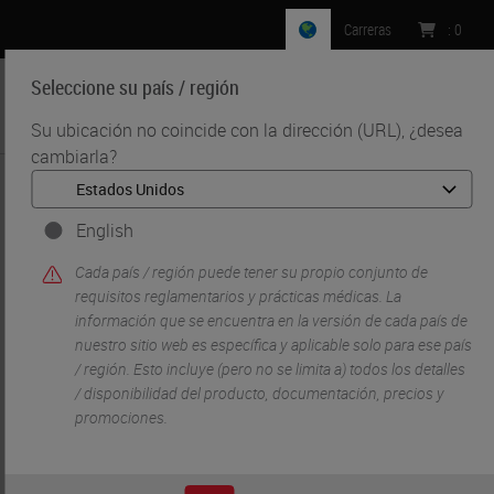
Carreras
:
0
Seleccione su país / región
MENU
Su ubicación no coincide con la dirección (URL), ¿desea
cambiarla?
•
•
Inicio
Soluciones Para Investigacion Y Ciencias De La Vida
•
IHC & Multiplexing
Multiplex Detection: From Discovery to Clinical Practice
English
Cada país / región puede tener su propio conjunto de
requisitos reglamentarios y prácticas médicas. La
información que se encuentra en la versión de cada país de
nuestro sitio web es específica y aplicable solo para ese país
/ región. Esto incluye (pero no se limita a) todos los detalles
/ disponibilidad del producto, documentación, precios y
promociones.