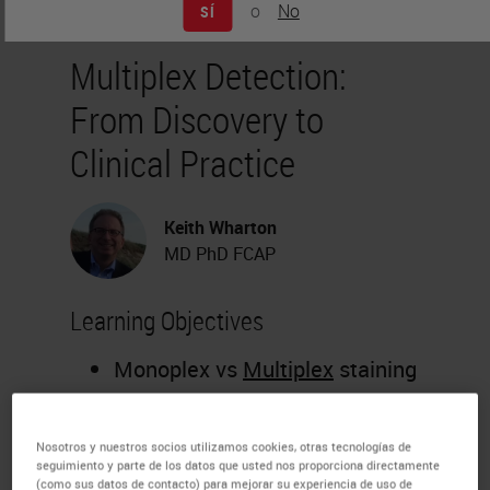
o
No
SÍ
Multiplex Detection:
From Discovery to
Clinical Practice
Keith Wharton
MD PhD FCAP
Learning Objectives
Monoplex vs
Multiplex
staining
Multiplexing in research
including biopharma and drug
Nosotros y nuestros socios utilizamos cookies, otras tecnologías de
development
seguimiento y parte de los datos que usted nos proporciona directamente
(como sus datos de contacto) para mejorar su experiencia de uso de