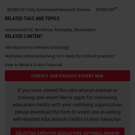
m
BOND RX Fully Automated Research Stainer
BOND RX
RELATED TAGS AND TOPICS
Automated IHC Workflow
,
Multiplex
,
Biomarkers
RELATED CONTENT
Introduction to Immuno Oncology
Multiplex immunostaining: Is it ready for clinical practice?
How to Write a Grant Proposal
CONTACT OUR PRODUCT EXPERT NOW
If you have viewed this educational webinar or
training and would like to apply for continuing
education credits with your certifying organization,
please download the form to assist you in adding
self-reported educational credits to your transcript.
SOLICITAR CRÉDITOS EDUCATIVOS AUTODECLARADOS