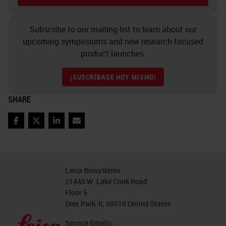
Subscribe to our mailing list to learn about our
upcoming symposiums and new research-focused
product launches.
¡SUSCRÍBASE HOY MISMO!
SHARE
Facebook
Twitter
LinkedIn
Email
Leica Biosystems
21440 W. Lake Cook Road
Floor 5
Deer Park, IL 60010 United States
Service Emails: