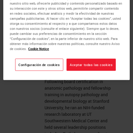
Pathways to clinical
nuestro sitio web, ofrecerle publicidad y contenido personalizado basado en
su interacción con este y otros sitios web, permitirle compartir contenido
implementation
en redes sociales, efectuar análisis y medir la efectividad de nuestras
campañas publicitarias. Al hacer clic en “Aceptar todas las cookies”, usted
otorga su consentimiento al respecto y a que compartamos estos datos
con nuestros socios (consulte el enlace siguiente). Siempre que lo desee,
About the presenter
puede cambiar sus preferencias de consentimiento en la sección
“Configuración de cookies”, en la parte inferior de nuestro sitio web. Para
obtener más información sobre nuestras políticas, consulte nuestro Aviso
Keith Wharton
, MD PhD FCAP
de cookies.
Cookie Notice
Keith Wharton has 30+ years of
experience in academic and
Configuración de cookies
Aceptar todas las cookies
biopharma settings, including Leica
Biosystems, Novartis, and Biogen.
Following board certification in
anatomic pathology and fellowship
training in autopsy pathology and
developmental biology at Stanford
University, he ran an NIH-funded
research laboratory at UT
Southwestern Medical Center and
held several leadership positions