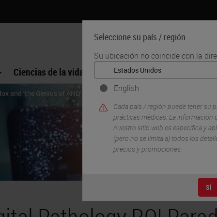
Seleccione su país / región
Su ubicación no coincide con la dir
Ciencias de la vida
Formación
Soporte
English
dox and ‘the Genius of AND’
Cada país / región puede tener su p
prácticas médicas. La información q
nuestro sitio web es específica y apl
(pero no se limita a) todos los deta
precios y promociones.
SÍ
gital Pathology ROI Para