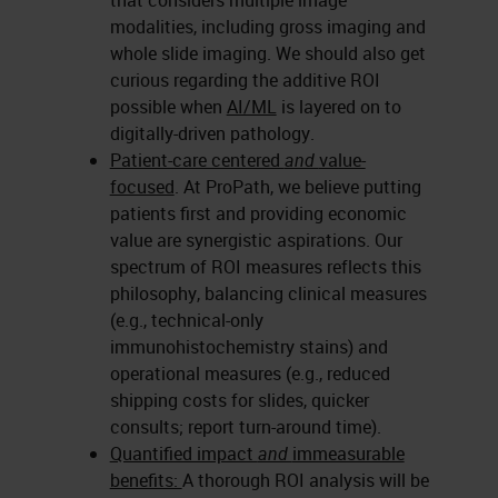
modalities, including gross imaging and
whole slide imaging. We should also get
curious regarding the additive ROI
possible when
AI/ML
is layered on to
digitally-driven pathology.
Patient-care centered
and
value-
focused
. At ProPath, we believe putting
patients first and providing economic
value are synergistic aspirations. Our
spectrum of ROI measures reflects this
philosophy, balancing clinical measures
(e.g., technical-only
immunohistochemistry stains) and
operational measures (e.g., reduced
shipping costs for slides, quicker
consults; report turn-around time).
Quantified impact
and
immeasurable
benefits:
A thorough ROI analysis will be