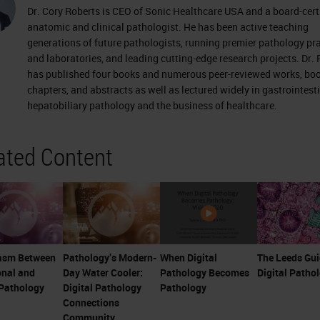
Dr. Cory Roberts is CEO of Sonic Healthcare USA and a board-cert
anatomic and clinical pathologist. He has been active teaching
generations of future pathologists, running premier pathology pr
and laboratories, and leading cutting-edge research projects. Dr.
has published four books and numerous peer-reviewed works, bo
chapters, and abstracts as well as lectured widely in gastrointest
hepatobiliary pathology and the business of healthcare.
ated Content
asm Between
Pathology’s Modern-
When Digital
The Leeds Gui
onal and
Day Water Cooler:
Pathology Becomes
Digital Patho
 Pathology
Digital Pathology
Pathology
Connections
Community