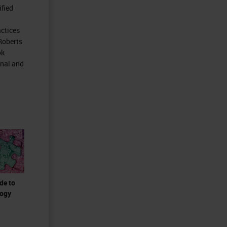
ified
actices
 Roberts
ok
inal and
de to
logy