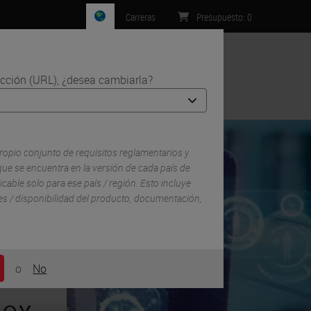
Carreras
Presupuesto
:
0
ección (URL), ¿desea cambiarla?
Contacto
ropio conjunto de requisitos reglamentarios y
ue se encuentra en la versión de cada país de
icable solo para ese país / región. Esto incluye
lles / disponibilidad del producto, documentación,
o
No
dox