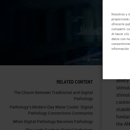
an
Nosotros y n
proporciona 
ofrecerle pu
compartir co
Al hacer cli
datos con nu
consentimien
información 
In the
perenn
abilit
RELATED CONTENT
stimul
The Chasm Between Traditional and Digital
stimul
Pathology
contin
Pathology’s Modern-Day Water Cooler: Digital
stabil
Pathology Connections Community
fundam
When Digital Pathology Becomes Pathology
the AN
The Leeds Guide to Digital Pathology