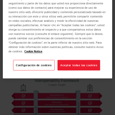
Key Learnings:
seguimiento y parte de los datos que usted nos proporciona directamente
(como sus datos de contacto) para mejorar su experiencia de uso de
What is digital pathology?
nuestro sitio web, ofrecerle publicidad y contenido personalizado basado en
su interacción con este y otros sitios web, permitirle compartir contenido
What is interoperability?
en redes sociales, efectuar análisis y medir la efectividad de nuestras
How to implement the interoperability
campañas publicitarias. Al hacer clic en “Aceptar todas las cookies”, usted
framework model
otorga su consentimiento al respecto y a que compartamos estos datos
con nuestros socios (consulte el enlace siguiente). Siempre que lo desee,
Internal and external aspects of
puede cambiar sus preferencias de consentimiento en la sección
interoperability
“Configuración de cookies”, en la parte inferior de nuestro sitio web. Para
obtener más información sobre nuestras políticas, consulte nuestro Aviso
Interoperability best practices
de cookies.
Cookie Notice
Example: Dutch National WSI exchange
Project PIE
Configuración de cookies
Aceptar todas las cookies