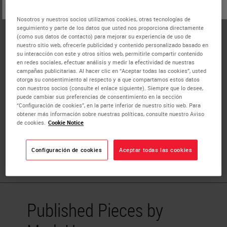
o
No
SÍ
Dr. Mark H. Stoler
is Professor (Emeritus) of Pathology
Nosotros y nuestros socios utilizamos cookies, otras tecnologías de
and Clinical Gynecology at the University of Virginia
seguimiento y parte de los datos que usted nos proporciona directamente
Health System, Charlottesville. He is a Past President of
(como sus datos de contacto) para mejorar su experiencia de uso de
nuestro sitio web, ofrecerle publicidad y contenido personalizado basado en
the American Society for Clinical Pathology (ASCP) and is
su interacción con este y otros sitios web, permitirle compartir contenido
still active in multiple professional organizations. Dr.
en redes sociales, efectuar análisis y medir la efectividad de nuestras
campañas publicitarias. Al hacer clic en “Aceptar todas las cookies”, usted
Stoler is author or co-author of over 300 peer-reviewed
otorga su consentimiento al respecto y a que compartamos estos datos
publications and multiple book chapters. His writings
con nuestros socios (consulte el enlace siguiente). Siempre que lo desee,
puede cambiar sus preferencias de consentimiento en la sección
have focused on his core research interests targeting the
“Configuración de cookies”, en la parte inferior de nuestro sitio web. Para
role of gene expression in human disease, especially the
obtener más información sobre nuestras políticas, consulte nuestro Aviso
de cookies.
Cookie Notice
relationship between human papillomaviruses and
cervical carcinogenesis, and applications of this
knowledge to improving diagnosis and prognosis.
Configuración de cookies
Aceptar todas las cookies
Published Pieces by