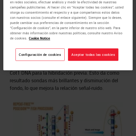
en redes sociales, efectuar análisis y medir la efectividad de nuestras
campañas publicitarias. Al hacer clic en “Aceptar todas las cookies”, usted
otorga su consentimiento al respecto y a que compartamos estos datos
con nuestros socios (consulte el enlace siguiente). Siempre que lo desee,
puede cambiar sus preferencias de consentimiento en la sección
Esta tecnología se basa en una hibridación
“Configuración de cookies”, en la parte inferior de nuestro sitio web. Para
obtener más información sobre nuestras políticas, consulte nuestro Aviso
sustractiva patentada que elimina específicamente
de cookies.
Cookie Notice
todos los elementos repetitivos dispersos por el
genoma humano. La eliminación de estas secuencias
Configuración de cookies
Aceptar todas las cookies
repetidas conduce a una cinética de unión más
específica y hace obsoleta la necesidad de utilizar
Cot1 DNA para la hibridación previa. Esto da como
resultado sondas más brillantes y disminución del
fondo, lo que mejora la relación señal-ruido.