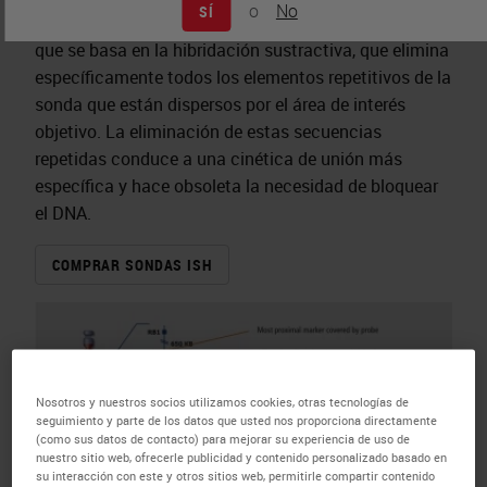
o
No
SÍ
construyen utilizando la tecnología REPEAT-FREE*
que se basa en la hibridación sustractiva, que elimina
específicamente todos los elementos repetitivos de la
sonda que están dispersos por el área de interés
objetivo. La eliminación de estas secuencias
repetidas conduce a una cinética de unión más
específica y hace obsoleta la necesidad de bloquear
el DNA.
COMPRAR SONDAS ISH
Nosotros y nuestros socios utilizamos cookies, otras tecnologías de
seguimiento y parte de los datos que usted nos proporciona directamente
(como sus datos de contacto) para mejorar su experiencia de uso de
nuestro sitio web, ofrecerle publicidad y contenido personalizado basado en
su interacción con este y otros sitios web, permitirle compartir contenido