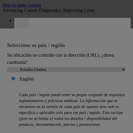
Skip to main content
Advancing Cancer Diagnostics, Improving Lives
Carreras
Presupuesto
:
0
Seleccione su país / región
Su ubicación no coincide con la dirección (URL), ¿desea
cambiarla?
English
MENU
Productos
Cada país / región puede tener su propio conjunto de requisitos
Back
reglamentarios y prácticas médicas. La información que se
Soluciones de histología
encuentra en la versión de cada país de nuestro sitio web es
Back
específica y aplicable solo para ese país / región. Esto incluye
Procesadores de tejidos
(pero no se limita a) todos los detalles / disponibilidad del
Estaciones de tinción para preparaciones y
producto, documentación, precios y promociones.
montadores de cubreobjetos
Microtomos