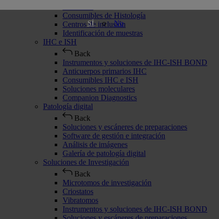
Criostatos
Consumibles de Histología
o
No
SÍ
Centros de inclusión
Identificación de muestras
IHC e ISH
Back
Instrumentos y soluciones de IHC-ISH BOND
Anticuerpos primarios IHC
Consumibles IHC e ISH
Soluciones moleculares
Companion Diagnostics
Patología digital
Back
Soluciones y escáneres de preparaciones
Software de gestión e integración
Análisis de imágenes
Galería de patología digital
Soluciones de Investigación
Back
Microtomos de investigación
Criostatos
Vibratomos
Instrumentos y soluciones de IHC-ISH BOND
Soluciones y escáneres de preparaciones