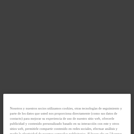
Nosotros y nuestros socios utilizamos cookies, otras tecnologías de seguimiento y
parte de los datos que usted nos proporciona directamente (como sus datos de
contacto) para mejorar su experiencia de uso de nuestro sitio web, ofrecerle
publicidad y contenido personalizado basado en su interacción con este y otros
sitios web, permitirle compartir contenido en redes sociales, efectuar análisis y
medir la efectividad de nuestras campañas publicitarias. Al hacer clic en “Aceptar