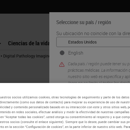
Seleccione su país / región
Su ubicación no coincide con la dir
Ciencias de la vida
Formación
Soporte
English
•
•
Digital Pathology Imaging & Scanning
Aperio GT 450 Imaging Tech
Cada país / región puede tener su p
prácticas médicas. La información q
nuestro sitio web es específica y apl
(pero no se limita a) todos los deta
precios y promociones.
uestros socios utilizamos cookies, otras tecnologías de seguimiento y parte de los datos
directamente (como sus datos de contacto) para mejorar su experiencia de uso de nuestro
blicidad y contenido personalizado basado en su interacción con este y otros sitios web, p
SÍ
ntenido en redes sociales, efectuar análisis y medir la efectividad de nuestras campañas 
c en “Aceptar todas las cookies”, usted otorga su consentimiento al respecto y a que co
estros socios (consulte el enlace siguiente). Siempre que lo desee, puede cambiar sus pr
to en la sección “Configuración de cookies”, en la parte inferior de nuestro sitio web. Pa