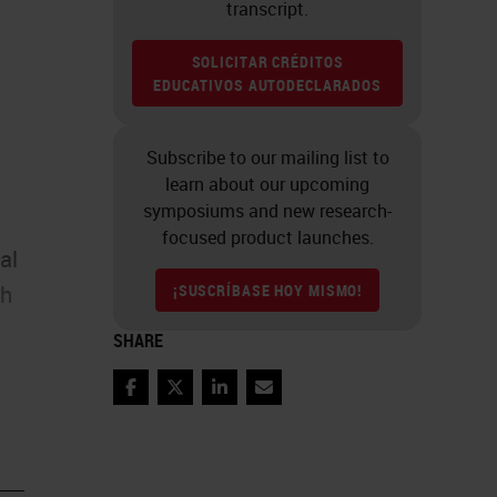
transcript.
SOLICITAR CRÉDITOS
EDUCATIVOS AUTODECLARADOS
Subscribe to our mailing list to
learn about our upcoming
symposiums and new research-
focused product launches.
al
¡SUSCRÍBASE HOY MISMO!
ch
SHARE
Facebook
Twitter
LinkedIn
Email