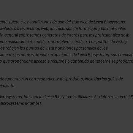
 impacts the speed of this scanner. We needed to
to achieve our desired 40x scan speed. However,
tá sujeto a las condiciones de uso del sitio web de Leica Biosystems,
s webinars o seminarios web, los recursos de formación y los materiales
en into account to make sure that this increase
n general sobre temas concretos de interés para los profesionales de la
 como asesoramiento médico, normativo o jurídico. Los puntos de vista y
s reflejan los puntos de vista y opiniones personales de los
design and manufacture a custom 40x objective. Th
iamente los puntos de vista ni opiniones de Leica Biosystems, sus emplea
ido que proporcione acceso a recursos o contenido de terceros se proporc
of 1mm, which is twice the size of a standard
a documentación correspondiente del producto, incluidas las guías de
namiento.
these custom objective for field curvature, lateral
ery high image quality at 40x resolution with much
rosystems, Inc. and its Leica Biosystems affiliates. All rights reserved. L
a Microsystems IR GmbH.
ivery