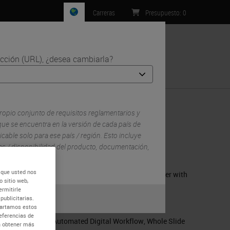
Carreras
Presupuesto
:
0
ección (URL), ¿desea cambiarla?
Contacto
nology
ropio conjunto de requisitos reglamentarios y
ue se encuentra en la versión de cada país de
icable solo para ese país / región. Esto incluye
RELATED PRODUCTS
lles / disponibilidad del producto, documentación,
Aperio GT 450 – Automated, High
 que usted nos
Capacity Digital Pathology Scanner with
 sitio web,
Enhanced Features
ermitirle
o
No
publicitarias.
RELATED TAGS AND TOPICS
mpartamos estos
eferencias de
Automated Digital Workflow
,
Whole Slide
ra obtener más