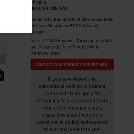
Imaging
RELATED CONTENT
Enhanced Automated Multiplex Capabilities
on Leica Biosystems BOND Research
System
Aperio GT 450 Improves Throughput by 64%
and Reduces QC Tech Time by 94% in
Workflow Study
CONTACT OUR PRODUCT EXPERT NOW
If you have viewed this
educational webinar or training
and would like to apply for
continuing education credits with
your certifying organization,
please download the form to
assist you in adding self-reported
educational credits to your