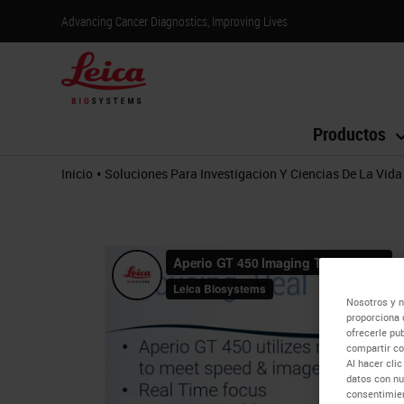
Advancing Cancer Diagnostics, Improving Lives
Productos
•
Inicio
Soluciones Para Investigacion Y Ciencias De La Vida
Nosotros y n
proporciona 
ofrecerle pu
compartir co
Al hacer cli
datos con nu
consentimien