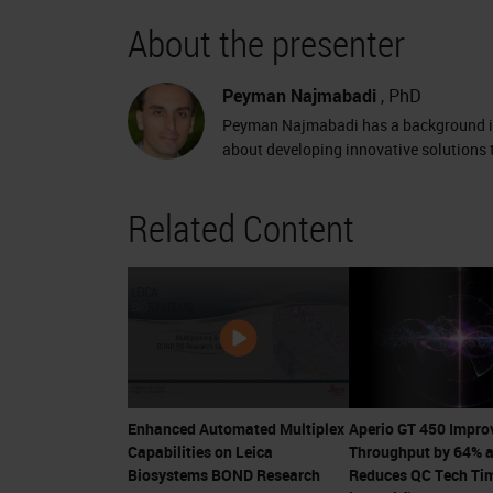
Here's the agenda. The key elements 
About the presenter
scanner final output. They correlate 
off with other scanner performance 
Peyman Najmabadi
, PhD
Peyman Najmabadi has a background in
It is an interesting engineering chal
about developing innovative solutions 
meeting customers’ requirements. I'll
Related Content
how we have addressed them in the 
Selected areas that will be discussed
lens and its associated tube lens, sa
tissue finder technique and finally, s
Objective – Increased FOV
Enhanced Automated Multiplex
Aperio GT 450 Impro
Let's just start with objective and it
Capabilities on Leica
Throughput by 64% 
Biosystems BOND Research
Reduces QC Tech Ti
optical component of imaging optics o