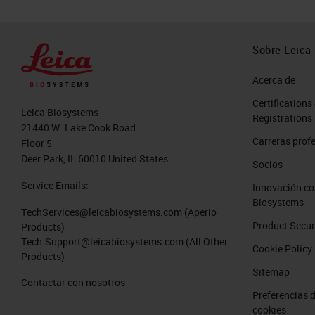
Here related to the performance of th
As the field of view of the objective 
Sobre Leica
glare-free illumination across the wide
Acerca de
In addition, in order to reach to our
Certifications
Leica Biosystems
4K trilinear color camera. Dense lig
Registrations
21440 W. Lake Cook Road
designed. In Aperio GT 450, we desig
Carreras prof
Floor 5
Deer Park, IL 60010 United States
as the illumination light source. Thi
Socios
illumination across the wide objective
Service Emails:
Innovación co
Biosystems
TechServices@leicabiosystems.com
(Aperio
Focusing- Real Time Focus (RTF)
Product Secur
Products)
Tech.Support@leicabiosystems.com
(All Other
Cookie Policy
Let's switch to focusing method and a
Products)
Sitemap
essential for both image quality and
Contactar con nosotros
Preferencias 
new and patented autofocusing tech
cookies