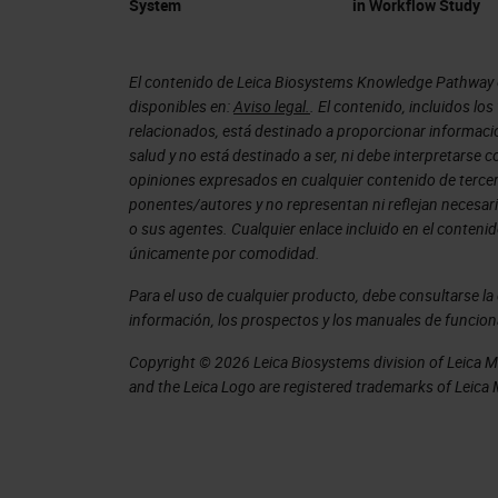
System
in Workflow Study
Field of view (FOV) of the objective
increase this field of view in order 
El contenido de Leica Biosystems Knowledge Pathway es
disponibles en:
Aviso legal.
. El contenido, incluidos lo
careful considerations need to be tak
relacionados, está destinado a proporcionar informació
wouldn't impact the image quality.
salud y no está destinado a ser, ni debe interpretarse
opiniones expresados en cualquier contenido de tercero
For Aperio GT 450, we were able to 
ponentes/autores y no representan ni reflejan necesar
o sus agentes. Cualquier enlace incluido en el conten
custom objective has a field of view 
únicamente por comodidad.
objective field of view.
Para el uso de cualquier producto, debe consultarse l
información, los prospectos y los manuales de funcio
Extra optical corrections designed in 
and off-axis aberrations guarantees v
Copyright © 2026 Leica Biosystems division of Leica Mic
and the Leica Logo are registered trademarks of Leic
wider field of view.
Illumination – More efficient light del