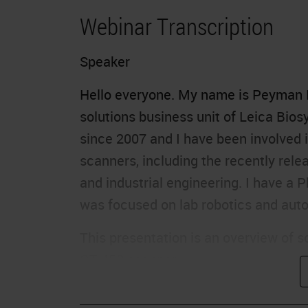
Webinar Transcription
Speaker
Hello everyone. My name is Peyman N
solutions business unit of Leica Biosy
since 2007 and I have been involved i
scanners, including the recently rel
and industrial engineering. I have a 
was focused on lab robotics and aut
This presentation is an overview of 
GT 450 scanner.
Agenda