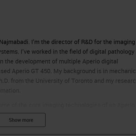
ajmabadi. I'm the director of R&D for the imaging
stems. I've worked in the field of digital pathology
n the development of multiple Aperio digital
eased Aperio GT 450. My background is in mechanic
Ph.D. from the University of Toronto and my resear
omation.
some of the core imaging technologies of an Aperio