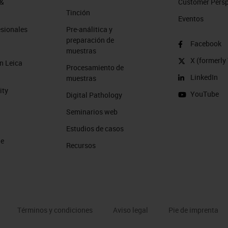
 &
Customer Perspe
Tinción
Eventos
esionales
Pre-análitica y
preparación de
Facebook
muestras
X (formerly 
n Leica
Procesamiento de
LinkedIn
muestras
ity
YouTube
Digital Pathology
Seminarios web
Estudios de casos
de
Recursos
Términos y condiciones
Aviso legal
Pie de imprenta