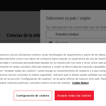
Seleccione su país / región
Su ubicación no coincide con la dir
Ciencias de la vida
Formación
Soporte
English
IAC
Cada país / región puede tener su p
. Luca Di Tommaso, MD, FIAC
uestros socios utilizamos cookies, otras tecnologías de seguimiento y parte de los datos
prácticas médicas. La información q
directamente (como sus datos de contacto) para mejorar su experiencia de uso de nuestro
nuestro sitio web es específica y apl
blicidad y contenido personalizado basado en su interacción con este y otros sitios web, p
field of Luca’s research is Liver Pathology where he contributed
ntenido en redes sociales, efectuar análisis y medir la efectividad de nuestras campañas 
(pero no se limita a) todos los deta
c en “Aceptar todas las cookies”, usted otorga su consentimiento al respecto y a que co
 transformation of hepatocellular nodules. Some of these are n
precios y promociones.
estros socios (consulte el enlace siguiente). Siempre que lo desee, puede cambiar sus pr
 of hepatocellular carcinoma.
to en la sección “Configuración de cookies”, en la parte inferior de nuestro sitio web. Pa
sobre nuestras políticas, consulte nuestro Aviso de cookies.
Cookie Notice
ds of interest are Breast, Thymic and Thyroid pathology. In each
SÍ
 Accordingly, he is one of the authors of the 5th edition of WHO
Configuración de cookies
Aceptar todas las cookies
a strong commitment for History of Medicine: this latter and P