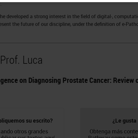
.
 he developed a strong interest in the field of digital-, comput
resent the future of our discipline, under the definition of e-Path
Prof. Luca
lligence on Diagnosing Prostate Cancer: Review o
bliquemos su escrito?
¿Le gusta 
ando otros grandes
Obtenga más conte
ublicar sus textos aquí.
Pathway como este 