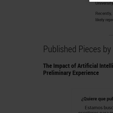
University
Recently,
likely rep
Published Pieces by 
The Impact of Artificial Inte
Preliminary Experience
¿Quiere que pu
Estamos busc
escritores para p