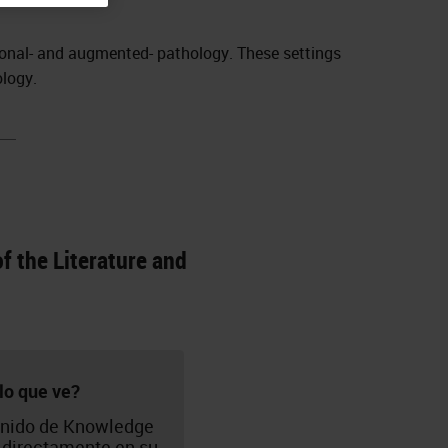
ational- and augmented- pathology. These settings
ology.
f the Literature and
lo que ve?
nido de Knowledge
directamente en su