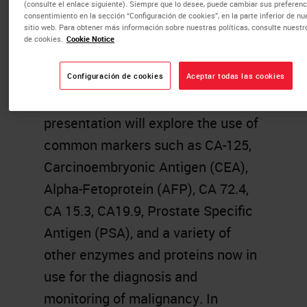
(consulte el enlace siguiente). Siempre que lo desee, puede cambiar sus preferenc
measured. No tumor marker now
consentimiento en la sección “Configuración de cookies”, en la parte inferior de nu
sitio web. Para obtener más información sobre nuestras políticas, consulte nuestr
available has met this ideal, but
de cookies.
Cookie Notice
development and discovery
continues in the use of these
Configuración de cookies
Aceptar todas las cookies
markers for clinical diagnosis. This
presentation will explore the use of
common markers such as CA-125,
Carcinoembryonic Antigen (CEA),
Alpha-Fetoprotein (AFP), CA 72.4,
CA 15.3, CA19.9, Prostate Specific
Antigen (PSA), and a variety of
other enzymes and proteins now in
use for the diagnosis and
monitoring of malignancy. In