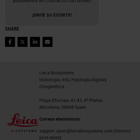
pondremos en contacto con usted!
¡ENVÍE SU ESCRITO!
SHARE
Facebook
Twitter
LinkedIn
Email
Leica Biosystems
Histología, IHQ, Patología Digitaly
Citogenética
Plaça d'Europa, 41-43, 4ª Planta
Barcelona, 08908 Spain
Correos electrónicos:
support.spain@leicabiosystems.com
(Servicio
post venta)