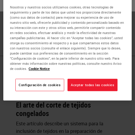
o
No
SÍ
Dr. Peters received his BA and MD from Boston University.
Nosotros y nuestros socios utilizamos cookies, otras tecnologías de
seguimiento y parte de los datos que usted nos proporciona directamente
He is currently the Director of Surgical Pathology and
(como sus datos de contacto) para mejorar su experiencia de uso de
Associate Professor of Pathology at the New Jersey
nuestro sitio web, ofrecerle publicidad y contenido personalizado basado en
su interacción con este y otros sitios web, permitirle compartir contenido
Medical School, Rutgers University. He is also the
en redes sociales, efectuar análisis y medir la efectividad de nuestras
President of Pathology Innovations, LLC.
campañas publicitarias. Al hacer clic en “Aceptar todas las cookies”, usted
otorga su consentimiento al respecto y a que compartamos estos datos
con nuestros socios (consulte el enlace siguiente). Siempre que lo desee,
puede cambiar sus preferencias de consentimiento en la sección
“Configuración de cookies”, en la parte inferior de nuestro sitio web. Para
obtener más información sobre nuestras políticas, consulte nuestro Aviso
Published Pieces by
de cookies.
Cookie Notice
Dr. Stephen
Configuración de cookies
Aceptar todas las cookies
El arte del corte de tejidos
congelados
Este artículo describe un sistema para la
inclusión de tejidos en la preparación de