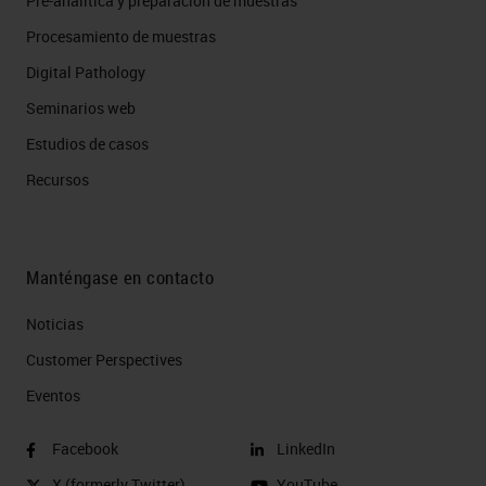
Pre-análitica y preparación de muestras
Procesamiento de muestras
Digital Pathology
Seminarios web
Estudios de casos
Recursos
Manténgase en contacto
Noticias
Customer Perspectives​
Eventos
Facebook
LinkedIn
X (formerly Twitter)
YouTube