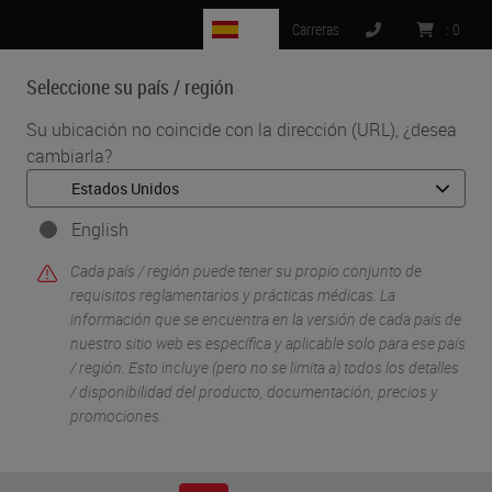
ES
Carreras
:
0
Seleccione su país / región
MENU
Su ubicación no coincide con la dirección (URL), ¿desea
cambiarla?
English
Cada país / región puede tener su propio conjunto de
requisitos reglamentarios y prácticas médicas. La
información que se encuentra en la versión de cada país de
nuestro sitio web es específica y aplicable solo para ese país
•
Inicio
Join Us at ADLM 2025 Clinical Lab Expo
/ región. Esto incluye (pero no se limita a) todos los detalles
/ disponibilidad del producto, documentación, precios y
promociones.
Join Us at ADLM 2025