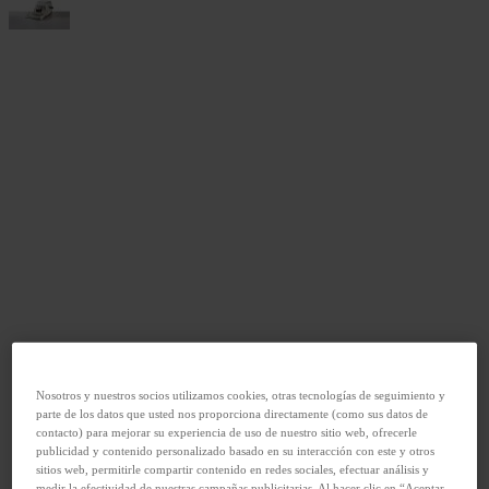
Nosotros y nuestros socios utilizamos cookies, otras tecnologías de seguimiento y
parte de los datos que usted nos proporciona directamente (como sus datos de
contacto) para mejorar su experiencia de uso de nuestro sitio web, ofrecerle
publicidad y contenido personalizado basado en su interacción con este y otros
sitios web, permitirle compartir contenido en redes sociales, efectuar análisis y
medir la efectividad de nuestras campañas publicitarias. Al hacer clic en “Aceptar