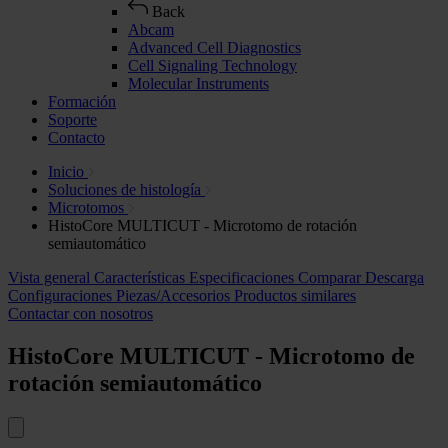
Back
Abcam
Advanced Cell Diagnostics
Cell Signaling Technology
Molecular Instruments
Formación
Soporte
Contacto
Inicio
Soluciones de histología
Microtomos
HistoCore MULTICUT - Microtomo de rotación
semiautomático
Vista general
Características
Especificaciones
Comparar
Descarga
Configuraciones
Piezas/Accesorios
Productos similares
Contactar con nosotros
HistoCore MULTICUT - Microtomo de
rotación semiautomático