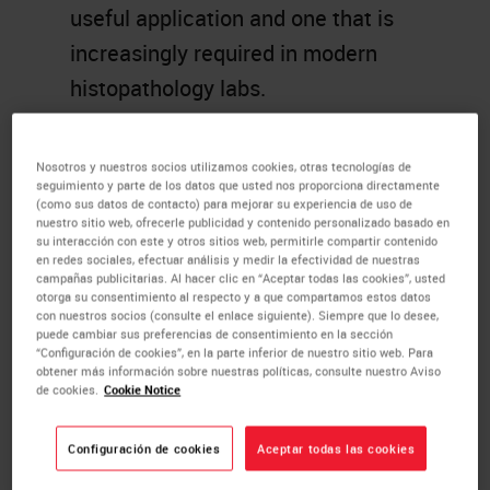
useful application and one that is
increasingly required in modern
histopathology labs.
Nowadays, there is a big drive and
Nosotros y nuestros socios utilizamos cookies, otras tecnologías de
focus in the research
seguimiento y parte de los datos que usted nos proporciona directamente
(como sus datos de contacto) para mejorar su experiencia de uso de
histopathology area towards
nuestro sitio web, ofrecerle publicidad y contenido personalizado basado en
multiplexing. Multiplexing
su interacción con este y otros sitios web, permitirle compartir contenido
en redes sociales, efectuar análisis y medir la efectividad de nuestras
addresses the need for researchers
campañas publicitarias. Al hacer clic en “Aceptar todas las cookies”, usted
otorga su consentimiento al respecto y a que compartamos estos datos
to assess multiple biomarkers
con nuestros socios (consulte el enlace siguiente). Siempre que lo desee,
puede cambiar sus preferencias de consentimiento en la sección
(protein and/or nucleic acid
“Configuración de cookies”, en la parte inferior de nuestro sitio web. Para
obtener más información sobre nuestras políticas, consulte nuestro Aviso
markers) at specific locations
de cookies.
Cookie Notice
within a
tissue
sample. The
Configuración de cookies
Aceptar todas las cookies
information revealed through