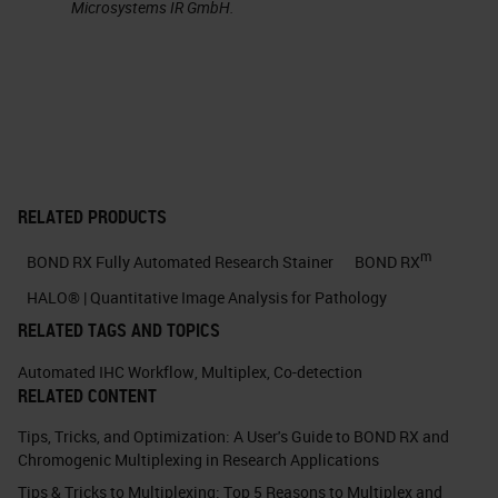
good quality scientists within the
Microsystems IR GmbH.
building. The quality of the research
and the quality of the scientists is
of high standard. And I think all
those factors together, as well as
now the biomedical campus
expanding and having people like
RELATED PRODUCTS
AstraZeneca and Abcam also on
m
BOND RX Fully Automated Research Stainer
BOND RX
campus, as well as the rest of the
HALO® | Quantitative Image Analysis for Pathology
university, allows us to have large
RELATED TAGS AND TOPICS
collaborations and get the best out
Automated IHC Workflow
,
Multiplex
,
Co-detection
of the science on the campus.
RELATED CONTENT
Tips, Tricks, and Optimization: A User's Guide to BOND RX and
Thank you very much, Jo. That's
Chromogenic Multiplexing in Research Applications
interesting to hear about how you
Tips & Tricks to Multiplexing: Top 5 Reasons to Multiplex and