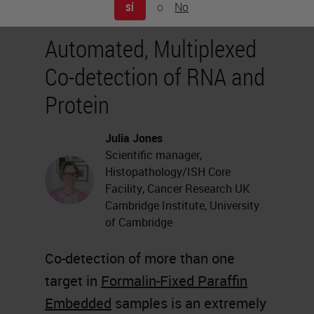
o
No
SÍ
Automated, Multiplexed
Co-detection of RNA and
Protein
Julia Jones
Scientific manager,
Histopathology/ISH Core
Facility, Cancer Research UK
Cambridge Institute, University
of Cambridge
Co-detection of more than one
target in
Formalin-Fixed Paraffin
Embedded
samples is an extremely