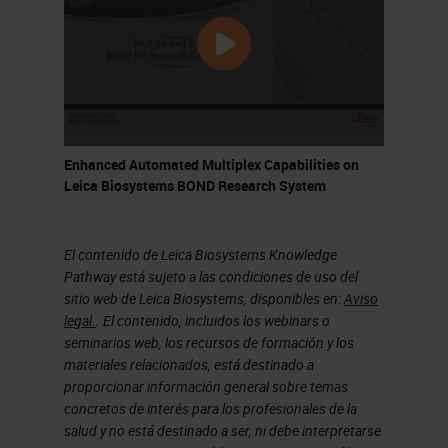
where we run as our bread-and-
butter routine validated antibodies.
Also, we do method development
and new antibody validations.
What are the drivers and changes
Enhanced Automated Multiplex Capabilities on
Leica Biosystems BOND Research System
that have brought about CRUK
being so well established here at
El contenido de Leica Biosystems Knowledge
Cambridge?
Pathway está sujeto a las condiciones de uso del
sitio web de Leica Biosystems, disponibles en:
Aviso
I think one of the main successes
legal.
. El contenido, incluidos los webinars o
of being based in Cambridge on the
seminarios web, los recursos de formación y los
materiales relacionados, está destinado a
biomedical campus is being so
proporcionar información general sobre temas
close to Addenbrooke's Hospital.
concretos de interés para los profesionales de la
salud y no está destinado a ser, ni debe interpretarse
That helps with the translational