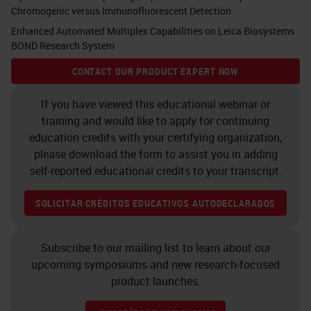
Chromogenic versus Immunofluorescent Detection
work with Adam Brooks and Abcam
Enhanced Automated Multiplex Capabilities on Leica Biosystems
and AstraZeneca. I'm interested to
BOND Research System
know how you choose which
CONTACT OUR PRODUCT EXPERT NOW
products and how you decide on
which areas to focus on for your
If you have viewed this educational webinar or
training and would like to apply for continuing
research.
education credits with your certifying organization,
please download the form to assist you in adding
There's 22 research groups within
self-reported educational credits to your transcript.
the building and they all have their
own individual research focus,
SOLICITAR CRÉDITOS EDUCATIVOS AUTODECLARADOS
whether that be a specific cancer
type or just a mechanism. We're
Subscribe to our mailing list to learn about our
upcoming symposiums and new research-focused
very driven by the research that's
product launches.
carried out within those 22