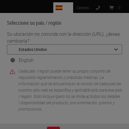
ES
Carreras
:
0
Seleccione su país / región
MENU
Su ubicación no coincide con la dirección (URL), ¿desea
cambiarla?
•
•
Inicio
Soluciones Para Investigacion Y Ciencias De La Vida
•
IHC & Multiplexing
Automated, Multiplexed Co-detection of RNA and Protein
English
Cada país / región puede tener su propio conjunto de
requisitos reglamentarios y prácticas médicas. La
información que se encuentra en la versión de cada país de
nuestro sitio web es específica y aplicable solo para ese país
/ región. Esto incluye (pero no se limita a) todos los detalles
/ disponibilidad del producto, documentación, precios y
promociones.