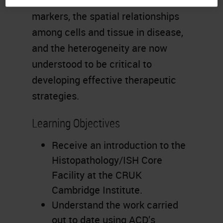
simultaneous detection of multiple
markers, the spatial relationships
among cells and tissue in disease,
and the heterogeneity are now
understood to be critical to
developing effective therapeutic
strategies.
Learning Objectives
Receive an introduction to the
Histopathology/ISH Core
Facility at the CRUK
Cambridge Institute.
Understand the work carried
out to date using ACD’s