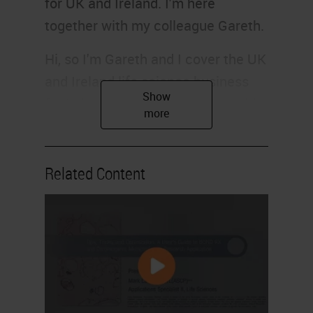
for UK and Ireland. I'm here
together with my colleague Gareth.
Hi, so I'm Gareth and I cover the UK
and Ireland life science business
for Leica Biosystems. And I would
like to introduce you to the CR UK
team from Cambridge.
Related Content
Hi, my name's Jo Arnold. I'm the
head of the Histopathology and In-
Situ Hybridization Core Facility
here at the CRUK Cambridge
Institute. Our department is divided
into four service areas, routine