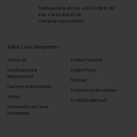
do become available, it helps to
Teléfono de la oficina:
+34 518 88 81 80
Fax:
+34 93 494 95 24
spark those areas of interest into
Contactar con nosotros
new research projects. Today we're
talking about
multiplexing
, but I’d
just be interested to know how
Sobre Leica Biosystems
multiplexing adds value to your
Acerca de
Product Security
research and to the goals of your
Certifications &
Cookie Policy
organization here at CRUK.
Registrations
Sitemap
Carreras profesionales
There's a big drive for multiplexing
Preferencias de cookies
Socios
now. The more targets that we can
EU WEEE take back
Innovación con Leica
look at in one tissue section helps
Biosystems
the researchers within the building
to understand more about the