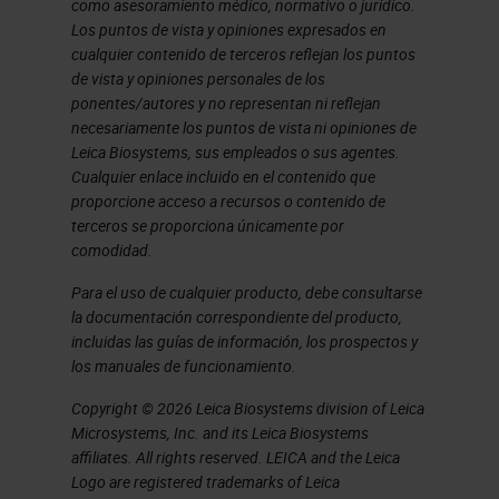
como asesoramiento médico, normativo o jurídico.
nature of the research that's
Los puntos de vista y opiniones expresados en
carried out here, going from clinic
cualquier contenido de terceros reflejan los puntos
de vista y opiniones personales de los
and the patient to the research
ponentes/autores y no representan ni reflejan
bench and back. I also think that we
necesariamente los puntos de vista ni opiniones de
Leica Biosystems, sus empleados o sus agentes.
have twelve strong core facilities
Cualquier enlace incluido en el contenido que
and expertise within those to
proporcione acceso a recursos o contenido de
terceros se proporciona únicamente por
support the research groups within
comodidad.
the building, of which there's 22.
Para el uso de cualquier producto, debe consultarse
They all have specialist cancer
la documentación correspondiente del producto,
research focuses.
incluidas las guías de información, los prospectos y
los manuales de funcionamiento.
We are part of the University of
Copyright © 2026 Leica Biosystems division of Leica
Cambridge, and the clinical school
Microsystems, Inc. and its Leica Biosystems
affiliates. All rights reserved. LEICA and the Leica
specifically, so we attract some
Logo are registered trademarks of Leica