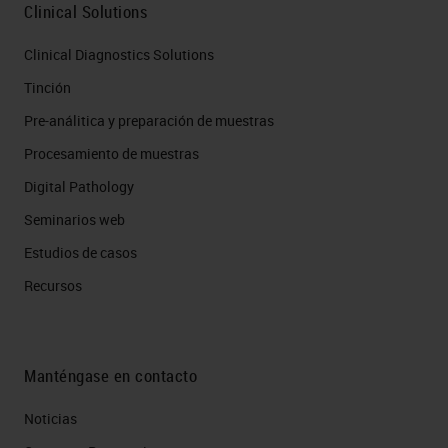
tumor microenvironment and the
Clinical Solutions
interactions between immune cells,
Clinical Diagnostics Solutions
for example. The more data we can
Tinción
get out of very precious human
Pre-análitica y preparación de muestras
tissues, the better. It is the focus of
Procesamiento de muestras
all the research in histopathology
Digital Pathology
now.
Seminarios web
I'd like to hand you over now to
Estudios de casos
Julia Jones, who's going to do a
Recursos
presentation this afternoon on
automated multiplexed co-
detection of RNA and protein.
Manténgase en contacto
I'd like to thank Leica for the
Noticias