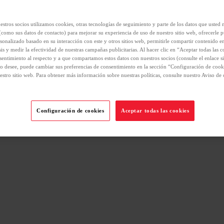
estros socios utilizamos cookies, otras tecnologías de seguimiento y parte de los datos que usted
(como sus datos de contacto) para mejorar su experiencia de uso de nuestro sitio web, ofrecerle p
sonalizado basado en su interacción con este y otros sitios web, permitirle compartir contenido en
sis y medir la efectividad de nuestras campañas publicitarias. Al hacer clic en “Aceptar todas las c
sentimiento al respecto y a que compartamos estos datos con nuestros socios (consulte el enlace si
o desee, puede cambiar sus preferencias de consentimiento en la sección “Configuración de cooki
estro sitio web. Para obtener más información sobre nuestras políticas, consulte nuestro Aviso de 
Configuración de cookies
Aceptar todas las cookies