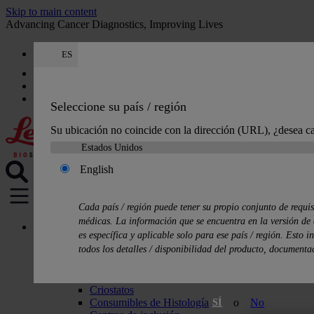
Skip to main content
Advancing Cancer Diagnostics, Improving Lives
ES
Carreras
Obtener un presupuesto: +34 518 88 81 80
Presupuesto
:
0
Seleccione su país / región
Su ubicación no coincide con la dirección (URL), ¿desea c
English
MENU
Cada país / región puede tener su propio conjunto de requis
médicas. La información que se encuentra en la versión de 
Productos
es específica y aplicable solo para ese país / región. Esto i
Soluciones de histología
todos los detalles / disponibilidad del producto, documenta
Procesadores de tejidos
Estaciones de tinción para preparaciones y montad
Microtomos
Criostatos
Consumibles de Histología
o
No
SÍ