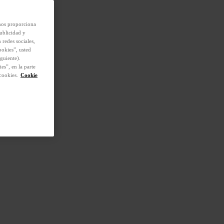
 nos proporciona
ublicidad y
 redes sociales,
ookies”, usted
guiente).
es”, en la parte
cookies.
Cookie