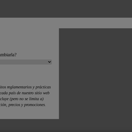
ambiarla?
itos reglamentarios y prácticas
cada país de nuestro sitio web
ncluye (pero no se limita a)
ción, precios y promociones.
ores de cubreobjetos