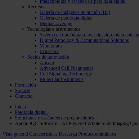
Imagenología y escaneo de patología digital
Recursos
Galería de imágenes de tinción IHQ
Galería de patología digital
Media Coverage
Tecnologías e instrumentos
Sistema de tinción para investigación totalmente a
Digital Pathology & Computational Solutions
Vibratomos
Criostatos
Socios de innovación
Abcam
Advanced Cell Diagnostics
Cell Signaling Technology
Molecular Instruments
Formación
Soporte
Contacto
Inicio
Patología digital
Soluciones y escáneres de preparaciones
Aperio iQC Software – AI-Powered Whole Slide Imaging Qual
Vista general
Características
Descarga
Productos similares