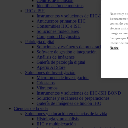
Centros de inclusión
Identificación de muestras
IHC e ISH
Nosotros y nu
Instrumentos y soluciones de IHC-ISH BOND
directamente 
Anticuerpos primarios IHC
contenido per
Consumibles IHC e ISH
efectuar análi
Soluciones moleculares
otorga su con
Companion Diagnostics
Siempre que l
Patología digital
inferior de nu
Soluciones y escáneres de preparaciones
Notice
Software de gestión e integración
Análisis de imágenes
Galería de patología digital
Aperio AI Store
Soluciones de Investigación
Microtomos de investigación
Criostatos
Vibratomos
Instrumentos y soluciones de IHC-ISH BOND
Soluciones y escáneres de preparaciones
Galería de imágenes de tinción IHQ
Ciencias de la vida
Soluciones y educación en ciencias de la vida
Histología y preanálisis
IHC y multiplexación