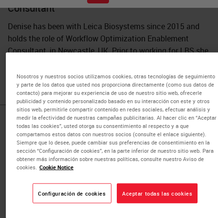
Consultant
Denise has been with Leica Biosystems since 2015 and
holds the role of Workflow Optimization Enablement
Consultant, in Newcastle, UK. Prior to working for LBS she
was a specialist biomedical scientist in Cellular Pathology
for over 15 years working within NHS Pathology Services.
Nosotros y nuestros socios utilizamos cookies, otras tecnologías de seguimiento
y parte de los datos que usted nos proporciona directamente (como sus datos de
contacto) para mejorar su experiencia de uso de nuestro sitio web, ofrecerle
publicidad y contenido personalizado basado en su interacción con este y otros
sitios web, permitirle compartir contenido en redes sociales, efectuar análisis y
medir la efectividad de nuestras campañas publicitarias. Al hacer clic en “Aceptar
Published Pieces by
todas las cookies”, usted otorga su consentimiento al respecto y a que
compartamos estos datos con nuestros socios (consulte el enlace siguiente).
Siempre que lo desee, puede cambiar sus preferencias de consentimiento en la
Denise Woolley
sección “Configuración de cookies”, en la parte inferior de nuestro sitio web. Para
obtener más información sobre nuestras políticas, consulte nuestro Aviso de
cookies.
Cookie Notice
Introduction to Antibodies
Configuración de cookies
Aceptar todas las cookies
IHC & Multiplexing
In this webinar, Denise Woolley, Senior