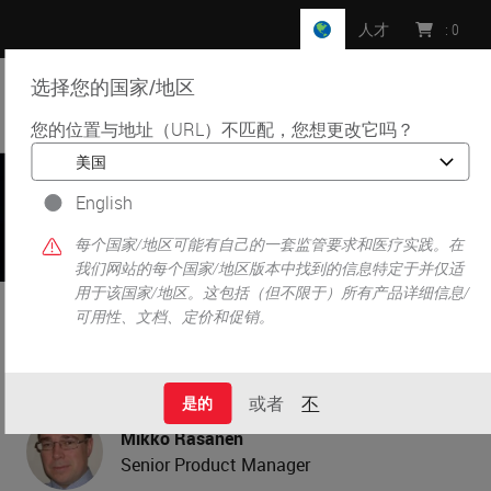
人才
:
0
选择您的国家/地区
MENU
您的位置与地址（URL）不匹配，您想更改它吗？
•
•
首页
Knowledge Pathway
标本跟踪系统： 跟踪标本有助于减少误诊
English
每个国家/地区可能有自己的一套监管要求和医疗实践。在
我们网站的每个国家/地区版本中找到的信息特定于并仅适
用于该国家/地区。这包括（但不限于）所有产品详细信息/
标本跟踪系统： 跟踪标本
可用性、文档、定价和促销。
有助于减少误诊
或者
不
是的
Mikko Rasanen
Senior Product Manager