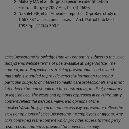
Makary MA et al. Surgical specimen identification
errors…. Surgery 2007 Apr;141(4):450-5
Nakhleh RE, et al. Amended reports … Q-probes study of
1,667,547 accessioned cases ... Arch Pathol Lab Med.
1998 Apr;122(4):303-9.
Leica Biosystems Knowledge Pathway content is subject to the Leica
Biosystems website terms of use, available at:
Legal Notice
. The
content, including webinars, training presentations and related
materials is intended to provide general information regarding
particular subjects of interest to health care professionals and is not
intended to be, and should not be construed as, medical, regulatory
or legal advice. The views and opinions expressed in any third-party
content reflect the personal views and opinions of the
speaker(s)/author(s) and do not necessarily represent or reflect the
views or opinions of Leica Biosystems, its employees or agents. Any
links contained in the content which provides access to third party
resources or content is provided for convenience only.