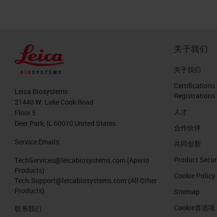
关于我们
关于我们
Certifications
Leica Biosystems
Registrations
21440 W. Lake Cook Road
人才
Floor 5
Deer Park, IL 60010 United States
合作伙伴
Service Emails:
共同创新
Product Secur
TechServices@leicabiosystems.com
(Aperio
Products)
Cookie Policy
Tech.Support@leicabiosystems.com
(All Other
Products)
Sitemap
Cookie首选项
联系我们