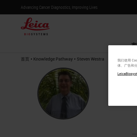
Advancing Cancer Diagnostics, Improving Lives
产
•
•
首页
Knowledge Pathway
Steven Westra
我们使用 C
体、广告和
Stev
LeicaBiosyst
Steven We
industry.