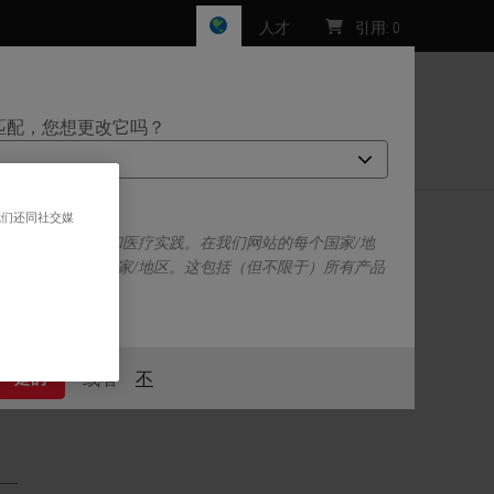
人才
引用
:
0
匹配，您想更改它吗？
们
我们还同社交媒
己的一套监管要求和医疗实践。在我们网站的每个国家/地
于并仅适用于该国家/地区。这包括（但不限于）所有产品
、定价和促销。
 years of experience in the immunohistochemistry
或者
不
是的