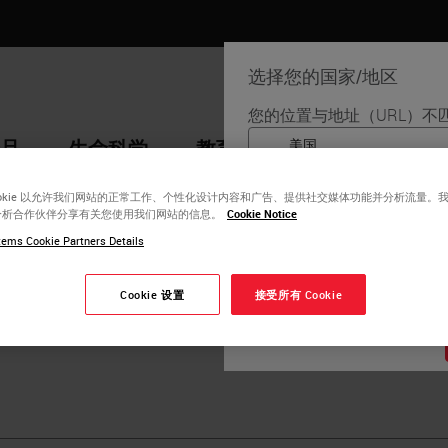
选择您的国家/地区
您的位置与地址（URL）不
品
生命科学
教育
支持
联系我
English
ookie 以允许我们网站的正常工作、个性化设计内容和广告、提供社交媒体功能并分析流量。
分析合作伙伴分享有关您使用我们网站的信息。
Cookie Notice
每个国家/地区可能有自
en Westra
区版本中找到的信息特定
ems Cookie Partners Details
详细信息/可用性、文档
stra is a renowned antibody staining consultant with over ten
Cookie 设置
接受所有 Cookie