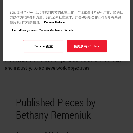
Biosciences, Inc.
我们使用 Cookie 以允许我们网站的正常工作、个性化设计内容和广告、提供社
Bethany Remeniuk is a Research Scientist with extensive
交媒体功能并分析流量。我们还同社交媒体、广告和分析合作伙伴分享有关您
使用我们网站的信息。
Cookie Notice
working knowledge and diverse skillsets in the fields of
cancer biology, medical pharmacology, and neurobiology.
LeicaBiosystems Cookie Partners Details
Accomplished in the development, design, and execution
of both clinical and preclinical studies with successful
Cookie 设置
接受所有 Cookie
history of publications. Able to effectively collaborate
across different research specialties, both in academia
and industry, to achieve work objectives
Published Pieces by
Bethany Remeniuk