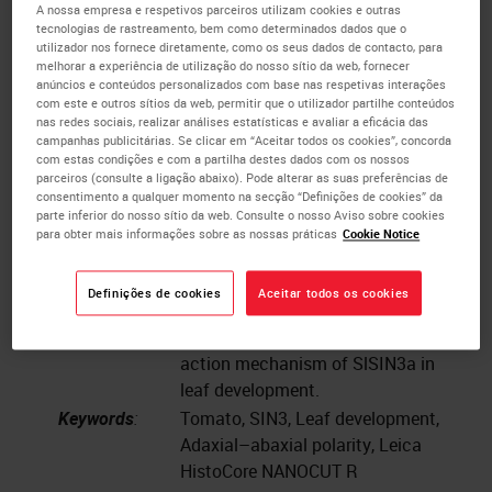
Publication:
2022;300:111055.
A nossa empresa e respetivos parceiros utilizam cookies e outras
tecnologias de rastreamento, bem como determinados dados que o
doi:10.1016/j.scienta.2022.111055
utilizador nos fornece diretamente, como os seus dados de contacto, para
Institute:
Collaborative Innovation Center for
melhorar a experiência de utilização do nosso sítio da web, fornecer
anúncios e conteúdos personalizados com base nas respetivas interações
Efficient and Green Production of
com este e outros sítios da web, permitir que o utilizador partilhe conteúdos
Agriculture in Mountainous Areas
nas redes sociais, realizar análises estatísticas e avaliar a eficácia das
campanhas publicitárias. Se clicar em “Aceitar todos os cookies”, concorda
of Zhejiang Province, College of
com estas condições e com a partilha destes dados com os nossos
Horticulture Science, Zhejiang A&F
parceiros (consulte a ligação abaixo). Pode alterar as suas preferências de
University, Hangzhou 311300,
consentimento a qualquer momento na secção “Definições de cookies” da
parte inferior do nosso sítio da web. Consulte o nosso Aviso sobre cookies
Zhejiang
para obter mais informações sobre as nossas práticas
Cookie Notice
Instrument:
Leica HistoCore NANOCUT R
Authors:
Liu Y, Fei S, Chen Y, et al.
Definições de cookies
Aceitar todos os cookies
Study Goals:
To explore a new role of SIN3 in
leaf polarity and provide a possible
action mechanism of SlSIN3a in
leaf development.
Keywords
:
Tomato, SIN3, Leaf development,
Adaxial–abaxial polarity, Leica
HistoCore NANOCUT R