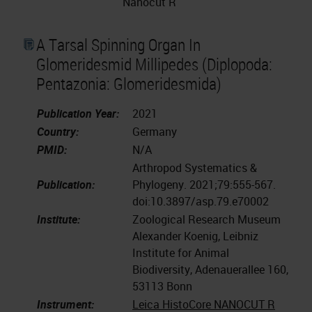
Nanocut R
A Tarsal Spinning Organ In
Glomeridesmid Millipedes (Diplopoda:
Pentazonia: Glomeridesmida)
Publication Year:
2021
Country:
Germany
PMID:
N/A
Arthropod Systematics &
Publication:
Phylogeny. 2021;79:555-567.
doi:10.3897/asp.79.e70002
Institute:
Zoological Research Museum
Alexander Koenig, Leibniz
Institute for Animal
Biodiversity, Adenauerallee 160,
53113 Bonn
Instrument:
Leica HistoCore NANOCUT R