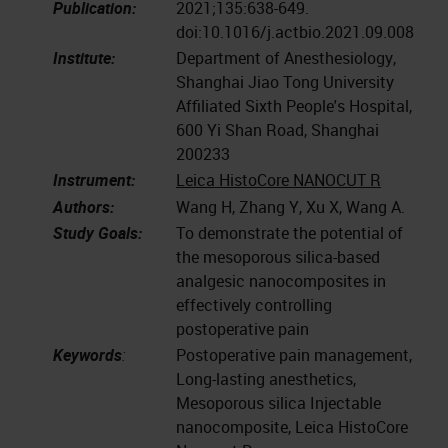
Publication:
2021;135:638-649.
doi:10.1016/j.actbio.2021.09.008
Institute:
Department of Anesthesiology,
Shanghai Jiao Tong University
Affiliated Sixth People's Hospital,
600 Yi Shan Road, Shanghai
200233
Instrument:
Leica HistoCore NANOCUT R
Authors:
Wang H, Zhang Y, Xu X, Wang A.
Study Goals:
To demonstrate the potential of
the mesoporous silica-based
analgesic nanocomposites in
effectively controlling
postoperative pain
Keywords
:
Postoperative pain management,
Long-lasting anesthetics,
Mesoporous silica Injectable
nanocomposite, Leica HistoCore