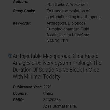
Authors:
JU, Blanke A, Wesener T.
Study Goals:
To trace the evolution of
suctorial feeding in arthropods.
Keywords
:
Arthropods, Diplopoda,
Pumping chamber, Fluid
feeding, Leica HistoCore
NANOCUT R
An Injectable Mesoporous Silica-Based
Analgesic Delivery System Prolongs The
Duration Of Sciatic Nerve Block In Mice
With Minimal Toxicity
Publication Year:
2021
Country:
China
PMID:
34520884
Acta Biomaterialia.