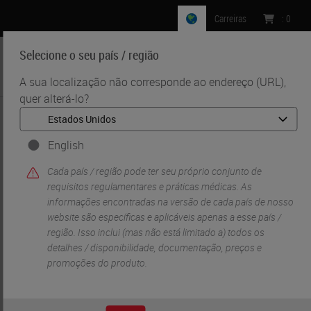
Carreiras
:
0
Selecione o seu país / região
MENU
A sua localização não corresponde ao endereço (URL),
quer alterá-lo?
•
•
Início
Life Sciences And Research Solutions
•
Peer-Reviewed Publications Repository
Peer-Reviewed Publications Repository - HistoCore
English
NANOCUT R
Cada país / região pode ter seu próprio conjunto de
Peer-Reviewed
requisitos regulamentares e práticas médicas. As
informações encontradas na versão de cada país de nosso
website são específicas e aplicáveis ​​apenas a esse país /
Publications
região. Isso inclui (mas não está limitado a) todos os
detalhes / disponibilidade, documentação, preços e
Repository -
promoções do produto.
HistoCore NANOCUT