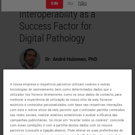
ou
Não
SIM
Interoperability as a
Success Factor for
Digital Pathology
Dr. André Huisman, PhD
The digital pathology landscape is
A nossa empresa e respetivos parceiros utilizam cookies e outras
tecnologias de rastreamento, bem como determinados dados que o
becoming more mature, and an
utilizador nos fornece diretamente, como os seus dados de contacto, para
increasing number of pathology
melhorar a experiência de utilização do nosso sítio da web, fornecer
anúncios e conteúdos personalizados com base nas respetivas interações
departments are investing in digital
com este e outros sítios da web, permitir que o utilizador partilhe conteúdos
nas redes sociais, realizar análises estatísticas e avaliar a eficácia das
pathology.
campanhas publicitárias. Se clicar em “Aceitar todos os cookies”, concorda
com estas condições e com a partilha destes dados com os nossos
parceiros (consulte a ligação abaixo). Pode alterar as suas preferências de
During this webinar, Dr. André