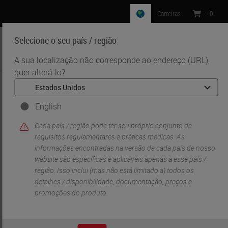
Carreiras
:
0
Selecione o seu país / região
MENU
A sua localização não corresponde ao endereço (URL),
quer alterá-lo?
•
•
Início
Knowledge Pathway
Interoperability as a Success Factor for Digital Pathology
English
Cada país / região pode ter seu próprio conjunto de
requisitos regulamentares e práticas médicas. As
informações encontradas na versão de cada país de nosso
website são específicas e aplicáveis ​​apenas a esse país /
região. Isso inclui (mas não está limitado a) todos os
detalhes / disponibilidade, documentação, preços e
promoções do produto.